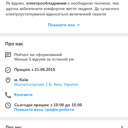
Як відомо,
електрообладнання
є необхідною технікою, яка
здатна забезпечити комфортне життя людини. До сучасного
електроустаткування відноситься величезний перелік
пристроїв, що дозволяють вивести в наш час рівень
комфорту і безпеки на високий рівень. По-перше, за
Показати все
допомогою електрообладнання розподіляється енергія, по-
друге, вона захищає людей і електроприлади від дії струму.
Серед основних функцій
електричного обладнання
також
Про нас
виділяють управління різноманітними промисловими і
побутовими приладами. До них відносять різні пристрої з
Рейтинг не сформований
таймерами включення і виключення, датчиками руху.
Менше 5 відгуків за останній рік
Представлений на нашому сайті асортимент продукції покриє
Працює з 21.06.2015
основні потреби будь-яких житлових комплексів,
промислових підприємств або комунальних господарств.
м. Київ
Наше електрообладнання характеризується надійністю,
Магнитогорская 1 Б, Київ, Україна
якістю, оптимальними цінами та інноваційними рішеннями.
Контакти
Всілякі фільтри для підбору продукції, розміщені на сайті
допоможуть Вам підібрати обладнання по необхідним
Сьогодні працює з 10:00 до 15:00
параметрам. Менеджери нашої компанії нададуть
Показати весь графік роботи
кваліфіковану консультацію, надавши будь-яку інформацію
про продукції.
Щоб
купити електрообладнання в Києві (Україні)
до
Про нас