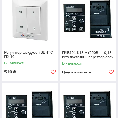
Регулятор швидкості ВЕНТС
ПЧВ101-К18-А (220В — 0,18
П2-10
кВт) частотний перетворювач
В наявності
В наявності
510
₴
Ціну уточнюйте