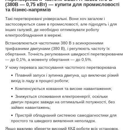
(380В — 0,75 кВт) — купити для промисловості
та бізнес-напрямів
Такі перетворювачі універсальні. Вони хоч загалом і
застосовуються саме в промисловості, але підходять і для
інших галузей, де необхідно оптимізувати роботу
електрообладнання в мережі.
Встановлюються частотники 380 В з асинхронними
трифазними двигунами (380 В), і регулюють частоту їх
обертання. Точність регулювання швидкості перетворювачем
— до 0,1%, а моменту обертання — до 0,5%.
У чому перевага застосування частотного перетворювача
Плавний запуск і зупинка двигуна, що виключає різкий
вихід із ладу в процесі роботи;
Компенсуються ковзання та високе навантаження;
Знижується споживання електроенергії, оскільки
двигун працює завжди на оптимальній потужності, без
зайвих навантажень;
Пристрій обладнаний системою самодіагностики для
простого та швидкого виявлення неполадок.
Якщо важливо зберегти високий ККД роботи всіх установок,