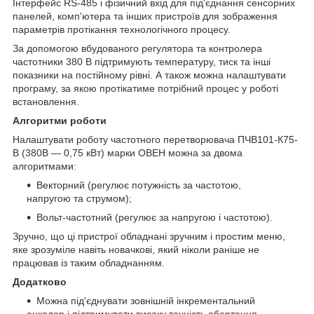
Інтерфейс RS-485 і фізичний вхід для під'єднання сенсорних
панелей, комп'ютера та інших пристроїв для зображення
параметрів протікання технологічного процесу.
За допомогою вбудованого регулятора та контролера
частотники 380 В підтримують температуру, тиск та інші
показники на постійному рівні. А також можна налаштувати
програму, за якою протікатиме потрібний процес у роботі
встановлення.
Алгоритми роботи
Налаштувати роботу частотного перетворювача ПЧВ101-К75-
В (380В — 0,75 кВт) марки ОВЕН можна за двома
алгоритмами:
Векторний (регулює потужність за частотою,
напругою та струмом);
Вольт-частотний (регулює за напругою і частотою).
Зручно, що ці пристрої обладнані зручним і простим меню,
яке зрозуміле навіть новачкові, який ніколи раніше не
працював із таким обладнанням.
Додатково
Можна під'єднувати зовнішній інкрементальний