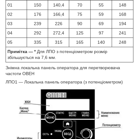
01
150
140,4
70
55
148
02
176
166,4
75
59
168
03
239
226
90
69
194
04
292
272,4
125
97
241
05
335
315
165
140
248
Примітка — *
Для ЛПО з потенціометром розмір
збільшується на 7,6 мм.
Знімна локальна панель оператора для перетворювача
частоти ОВЕН
ЛПО1 — Локальна панель оператора (з потенціометром)