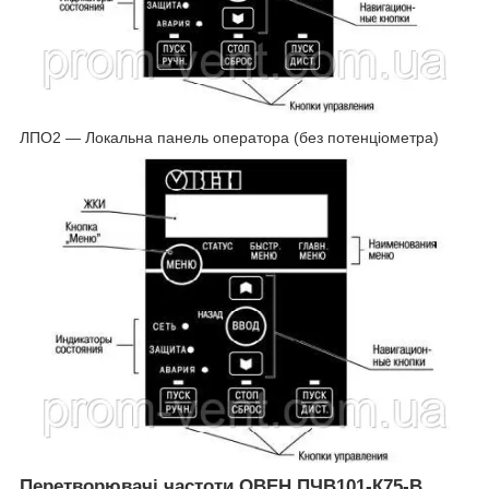
ЛПО2 — Локальна панель оператора (без потенціометра)
Перетворювачі частоти ОВЕН ПЧВ101-К75-В