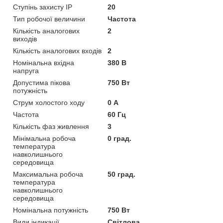
Ступінь захисту IP
20
Тип робочої величини
Частота
Кількість аналогових
2
виходів
Кількість аналогових входів
2
Номінальна вхідна
380 В
напруга
Допустима пікова
750 Вт
потужність
Струм холостого ходу
0 А
Частота
60 Гц
Кількість фаз живлення
3
Мінімальна робоча
0 град.
температура
навколишнього
середовища
Максимальна робоча
50 град.
температура
навколишнього
середовища
Номінальна потужність
750 Вт
Види індикації
Світлова