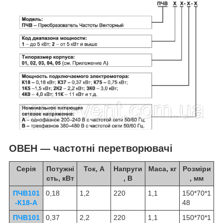
ОВЕН — частотні перетворювачі
Серія
Потужні
Ток, А
Напруги
Маса, кг
Розміри
сть, кВт
, В
, мм
ПЧВ101
0,18
1,2
220
1,1
150*70*1
-К18-А
48
ПЧВ101
0,37
2,2
220
1,1
150*70*1