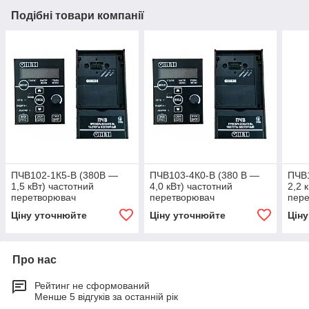
Подібні товари компанії
ПЧВ102-1К5-В (380В —
ПЧВ103-4К0-В (380 В —
ПЧВ1
1,5 кВт) частотний
4,0 кВт) частотний
2,2 
перетворювач
перетворювач
пер
Ціну уточнюйте
Ціну уточнюйте
Цін
Про нас
Рейтинг не сформований
Менше 5 відгуків за останній рік