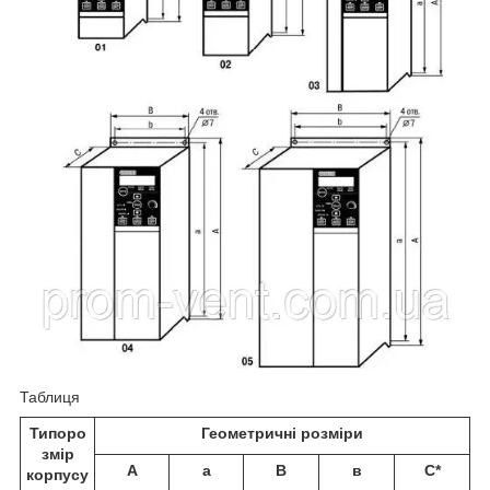
Таблиця
Типоро
Геометричні розміри
змір
А
а
В
в
С*
корпусу