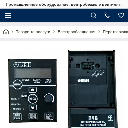
Промышленное оборудование, центробежные вентиляторы
Товари та послуги
Електрообладнання
Перетворювач