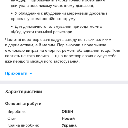
енкодер і підтримувати високу точність обертання
двигуна в невеликому частотному діапазоні;
У обладнанні є вбудований мережевий дросель і
дросель у схемі постійного струму;
Для динамічного гальмування привода можна
під'єднувати гальмівні резистори.
Частотні перетворювачі дадуть вигоду не тільки великим
підприємствам, а й малим. Порівнюючи з подальшою
економією витрат на енергію, ремонт обладнання тощо, їхня
вартість не така велика — ціна перетворювача окупує себе
вже першого місяця його застосування.
Приховати
Характеристики
Основні атрибути
Виробник
ОВЕН
Стан
Новий
Країна виробник
Україна