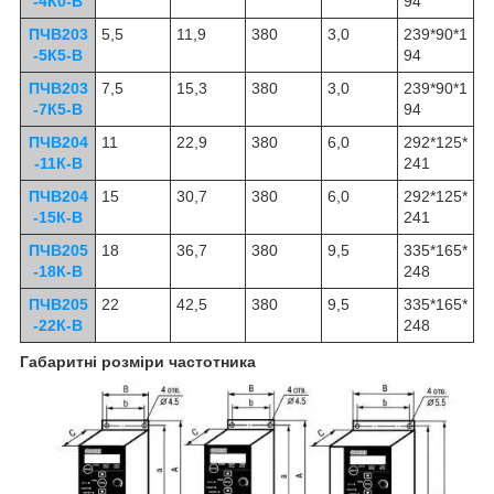
-4К0-В
94
ПЧВ203
5,5
11,9
380
3,0
239*90*1
-5К5-В
94
ПЧВ203
7,5
15,3
380
3,0
239*90*1
-7К5-В
94
ПЧВ204
11
22,9
380
6,0
292*125*
-11К-В
241
ПЧВ204
15
30,7
380
6,0
292*125*
-15К-В
241
ПЧВ205
18
36,7
380
9,5
335*165*
-18К-В
248
ПЧВ205
22
42,5
380
9,5
335*165*
-22К-В
248
Габаритні розміри частотника