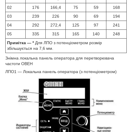
02
176
166,4
75
59
168
03
239
226
90
69
194
04
292
272,4
125
97
241
05
335
315
165
140
248
Примітка — *
Для ЛПО з потенціометром розмір
збільшується на 7,6 мм.
Знімна локальна панель оператора для перетворювача
частоти ОВЕН
ЛПО1 — Локальна панель оператора (з потенціометром)