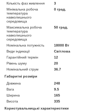
Кількість фаз живлення
3
Мінімальна робоча
0 град.
температура
навколишнього
середовища
Максимальна робоча
50 град.
температура
навколишнього
середовища
Номінальна потужність
18000 Вт
Види індикації
Світлова
Гарантійний термін
12
Рівень шуму
20
Номінальний струм
36.7
Габаритні розміри
Довжина
248
Вага
9.5
Ширина
165
Висота
335
Користувальницькі характеристики