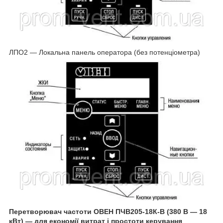
ЛПО2 — Локальна панель оператора (без потенціометра)
Перетворювач частоти ОВЕН ПЧВ205-18К-В (380 В — 18
кВт) — для економії витрат і простоти керування