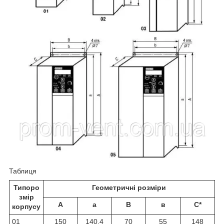
Таблиця
Типоро
Геометричні розміри
змір
А
а
В
в
С*
корпусу
01
150
140,4
70
55
148