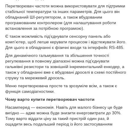
Перетворювач частоти можна використовувати для підтримки
стабільної температури та інших параметрів. Для цього він
обладнаний ШІ-регулятором, а також вбудованим
програмованим контролером (для налаштування роботи
встановлення за потрібною програмою).
Є також можливість під'єднувати сенсорну панель або
комп'ютер, щоб легше керувати процесом і відстежувати його.
Для цього в обладнанні є фізичні входи та інтерфейс RS-485.
Для динамічного гальмування та збільшення точності
регулювання в повному діапазоні можна під'єднувати
гальмівні резистори та зовнішній інкрементальний енкодер, а
також у обладнанні вже є вбудовані дроселі в схемі постійного
струму та мережевий дросель.
Меню перетворювача просте та зрозуміле всім, а також є
функція самодіагностики.
Чому варто купити перетворювач частоти
Насамперед — економія. Навіть для малого бізнесу це буде
вигідно — адже можна буде знизити енерговитрати до 30%.
Тому варто віддати ціну за такий пристрій один раз, й
ощадити весь подальший період із його застосуванням