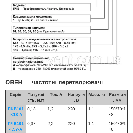
ОВЕН — частотні перетворювачі
Серія
Потужні
Ток, А
Напруги
Маса, кг
Розміри
сть, кВт
, В
, мм
ПЧВ101
0,18
1,2
220
1,1
150*70*1
-К18-А
48
ПЧВ101
0,37
2,2
220
1,1
150*70*1
-К37-А
48