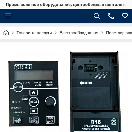
Промышленное оборудование, центробежные вентиляторы
Товари та послуги
Електрообладнання
Перетворювач