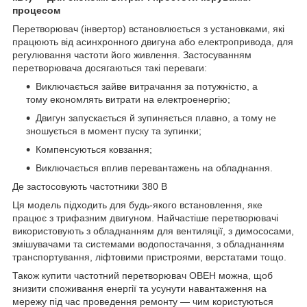
процесом
Перетворювач (інвертор) встановлюється з установками, які
працюють від асинхронного двигуна або електропривода, для
регулювання частоти його живлення. Застосуванням
перетворювача досягаються такі переваги:
Виключається зайве витрачання за потужністю, а
тому економлять витрати на електроенергію;
Двигун запускається й зупиняється плавно, а тому не
зношується в момент пуску та зупинки;
Компенсуються ковзання;
Виключається вплив перевантажень на обладнання.
Де застосовують частотники 380 В
Ця модель підходить для будь-якого встановлення, яке
працює з трифазним двигуном. Найчастіше перетворювачі
використовують з обладнанням для вентиляції, з димососами,
змішувачами та системами водопостачання, з обладнанням
транспортування, ліфтовими пристроями, верстатами тощо.
Також купити частотний перетворювач ОВЕН можна, щоб
знизити споживання енергії та усунути навантаження на
мережу під час проведення ремонту — чим користуються