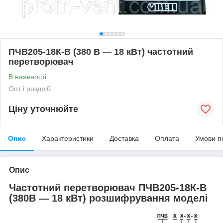
ПЧВ205-18К-В (380 В — 18 кВт) частотний
перетворювач
В наявності
Опт і роздріб
Ціну уточнюйте
Опис
Характеристики
Доставка
Оплата
Умови п
Опис
Частотний перетворювач
ПЧВ205-18К-В
(380В — 18 кВт)
розшифрування моделі