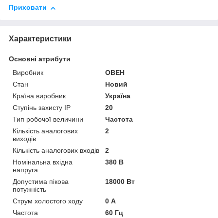
Приховати
Характеристики
Основні атрибути
Виробник
ОВЕН
Стан
Новий
Країна виробник
Україна
Ступінь захисту IP
20
Тип робочої величини
Частота
Кількість аналогових
2
виходів
Кількість аналогових входів
2
Номінальна вхідна
380 В
напруга
Допустима пікова
18000 Вт
потужність
Струм холостого ходу
0 А
Частота
60 Гц