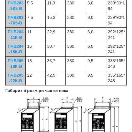
ПЧВ203
5,5
11,9
380
3,0
239*90*1
-5К5-В
94
ПЧВ203
7,5
15,3
380
3,0
239*90*1
-7К5-В
94
ПЧВ204
11
22,9
380
6,0
292*125*
-11К-В
241
ПЧВ204
15
30,7
380
6,0
292*125*
-15К-В
241
ПЧВ205
18
36,7
380
9,5
335*165*
-18К-В
248
ПЧВ205
22
42,5
380
9,5
335*165*
-22К-В
248
Габаритні розміри частотника