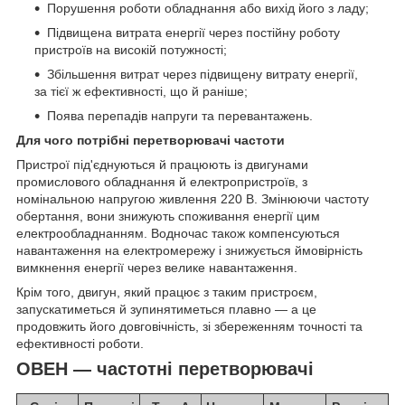
Порушення роботи обладнання або вихід його з ладу;
Підвищена витрата енергії через постійну роботу
пристроїв на високій потужності;
Збільшення витрат через підвищену витрату енергії,
за тієї ж ефективності, що й раніше;
Поява перепадів напруги та перевантажень.
Для чого потрібні перетворювачі частоти
Пристрої під'єднуються й працюють із двигунами
промислового обладнання й електропристроїв, з
номінальною напругою живлення 220 В. Змінюючи частоту
обертання, вони знижують споживання енергії цим
електрообладнанням. Водночас також компенсуються
навантаження на електромережу і знижується ймовірність
вимкнення енергії через велике навантаження.
Крім того, двигун, який працює з таким пристроєм,
запускатиметься й зупинятиметься плавно — а це
продовжить його довговічність, зі збереженням точності та
ефективності роботи.
ОВЕН — частотні перетворювачі