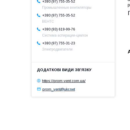
+380 (97) 755-35-52
р
Промышленные вентиляторы
+380 (97) 755-35-52
ВЕНТС
+380 (93) 619-99-76
Система аспирации-циклон
+380 (97) 755-31-23
Электродвигатели
https://prom-vent.com.ua/
prom_vent@ukr.net