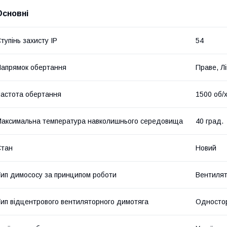
Основні
тупінь захисту IP
54
апрямок обертання
Праве, Л
астота обертання
1500 об/
аксимальна температура навколишнього середовища
40 град.
Стан
Новий
ип димососу за принципом роботи
Вентиля
ип відцентрового вентиляторного димотяга
Одностор