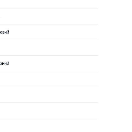
.
овий
рний