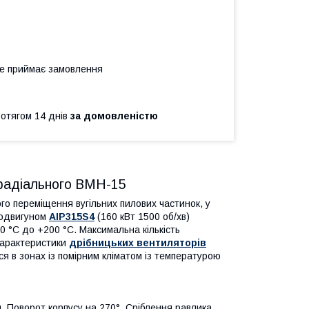
не приймає замовлення
ротягом 14 днів
за домовленістю
 радіального ВМН-15
о переміщення вугільних пилових частинок, у
родвигуном
АІР315S4
(160 кВт 1500 об/хв)
0 °C до +200 °C. Максимальна кількість
 характеристики
дрібницьких вентиляторів
ся в зонах із помірним кліматом із температурою
. Поворот корпусу на 270°. Сріблення равлика