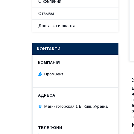
О компании
Отзывы
Доставка и оплата
КОНТАКТИ
ПромВент
я
п
а
Магнитогорская 1 Б, Київ, Україна
р
в
Ц