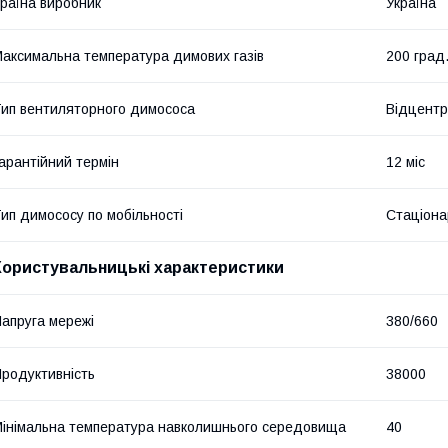
раїна виробник
Україна
аксимальна температура димових газів
200 град
ип вентиляторного димососа
Відцентр
арантійний термін
12 міс
ип димососу по мобільності
Стаціона
Користувальницькі характеристики
апруга мережі
380/660
родуктивність
38000
інімальна температура навколишнього середовища
40