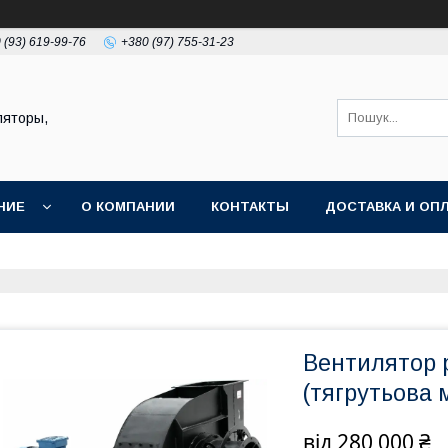
 (93) 619-99-76
+380 (97) 755-31-23
ляторы,
НИЕ
О КОМПАНИИ
КОНТАКТЫ
ДОСТАВКА И ОП
Вентилятор 
(тягрутьова
від
280 000 ₴