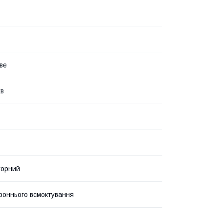
іве
хв
торний
оннього всмоктування