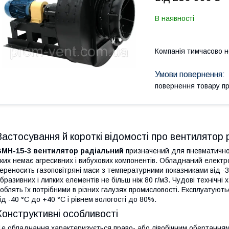
В наявності
Компанія тимчасово 
повернення товару п
Застосування й короткі відомості про вентилятор
ВМН-15-3 вентилятор радіальний
призначений для пневматичног
ких немає агресивних і вибухових компонентів. Обладнаний елект
ереносить газоповітряні маси з температурними показниками від -3
бразивних і липких елементів не більш ніж 80 г/м3. Чудові технічні
облять їх потрібними в різних галузях промисловості. Експлуатують
ід -40 °C до +40 °C і рівнем вологості до 80%.
Конструктивні особливості
е обладнання характеризується право- або лівобічним обертанням