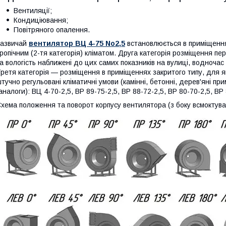
Вентиляції;
Кондиціювання;
Повітряного опалення.
Зазвичай
вентилятор ВЦ 4-75 No2,5
встановлюється в приміщеннях
ропічним (2-тя категорія) кліматом. Друга категорія розміщення п
а вологість наближені до цих самих показників на вулиці, водночас
ретя категорія — розміщення в приміщеннях закритого типу, для 
тучно регульовані кліматичні умови (камінні, бетонні, дерев'яні пр
аналоги): ВЦ 4-70-2,5, ВР 89-75-2,5, ВР 88-72-2,5, ВР 80-70-2,5, ВР 
хема положення та поворот корпусу вентилятора (з боку всмоктува