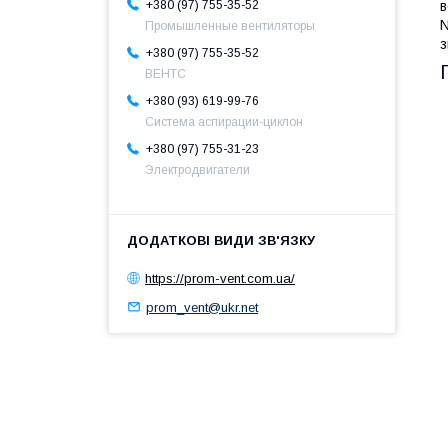
в
+380 (97) 755-35-52
N
Промышленные вентиляторы
з
+380 (97) 755-35-52
ВЕНТС
+380 (93) 619-99-76
Система аспирации-циклон
+380 (97) 755-31-23
Электродвигатели
https://prom-vent.com.ua/
prom_vent@ukr.net