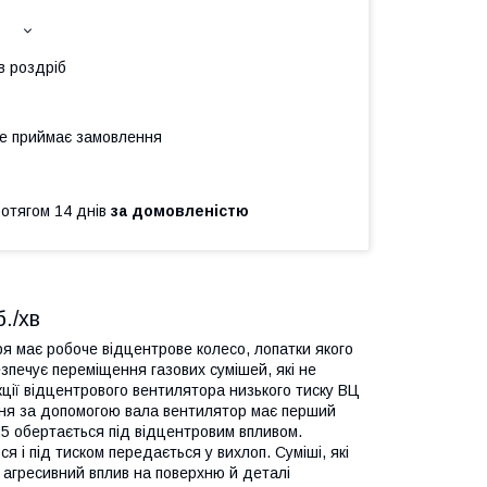
в роздріб
не приймає замовлення
ротягом 14 днів
за домовленістю
./хв
я має робоче відцентрове колесо, лопатки якого
езпечує переміщення газових сумішей, які не
кції відцентрового вентилятора низького тиску ВЦ
нання за допомогою вала вентилятор має перший
,5 обертається під відцентровим впливом.
 і під тиском передається у вихлоп. Суміші, які
 агресивний вплив на поверхню й деталі