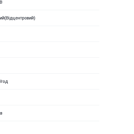
 В
ий(Відцентровий)
/год
хв