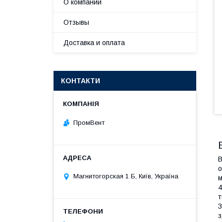
О компании
Отзывы
Доставка и оплата
КОНТАКТИ
ПромВент
В
о
Магнитогорская 1 Б, Київ, Україна
м
4
т
З
з