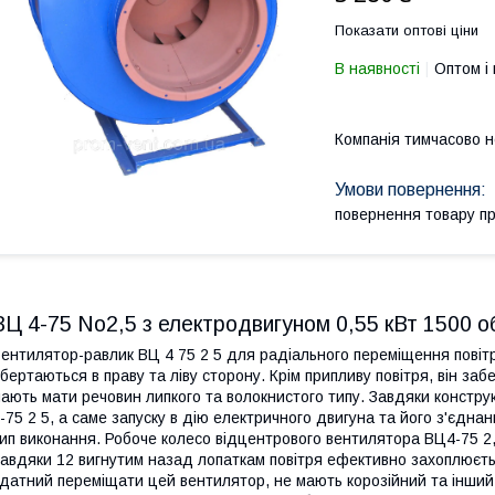
Показати оптові ціни
В наявності
Оптом і 
Компанія тимчасово 
повернення товару п
ВЦ 4-75 No2,5 з електродвигуном 0,55 кВт 1500 об
ентилятор-равлик ВЦ 4 75 2 5 для радіального переміщення повітр
бертаються в праву та ліву сторону. Крім припливу повітря, він заб
ають мати речовин липкого та волокнистого типу. Завдяки констру
-75 2 5, а саме запуску в дію електричного двигуна та його з'єд
ип виконання. Робоче колесо відцентрового вентилятора ВЦ4-75 2
авдяки 12 вигнутим назад лопаткам повітря ефективно захоплюється
датний переміщати цей вентилятор, не мають корозійний та інший