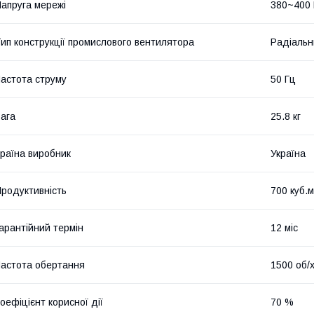
апруга мережі
380~400
ип конструкції промислового вентилятора
Радіальн
астота струму
50 Гц
ага
25.8 кг
раїна виробник
Україна
родуктивність
700 куб.м
арантійний термін
12 міс
астота обертання
1500 об/
оефіцієнт корисної дії
70 %