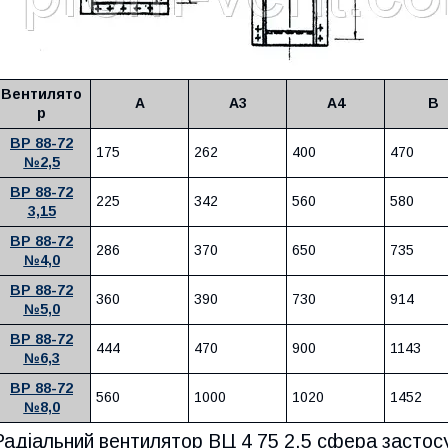
Вентилято
А
А3
А4
В
р
ВР 88-72
175
262
400
470
№2,5
ВР 88-72
225
342
560
580
3,15
ВР 88-72
286
370
650
735
№4,0
ВР 88-72
360
390
730
914
№5,0
ВР 88-72
444
470
900
1143
№6,3
ВР 88-72
560
1000
1020
1452
№8,0
Радіальний вентилятор ВЦ 4 75 2,5 сфера застос