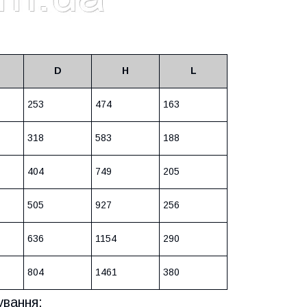
D
H
L
253
474
163
318
583
188
404
749
205
505
927
256
636
1154
290
804
1461
380
ування: