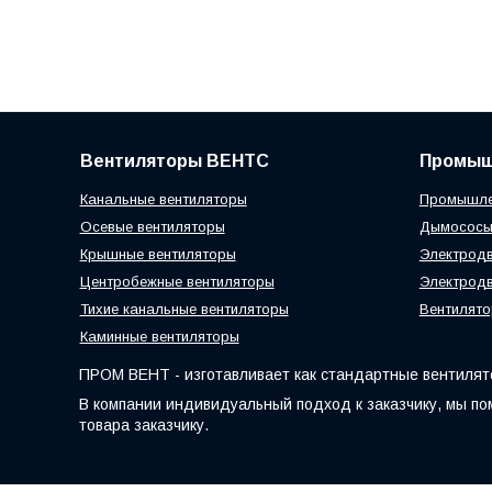
Вентиляторы ВЕНТС
Промыш
Канальные вентиляторы
Промышле
Осевые вентиляторы
Дымосос
Крышные вентиляторы
Электродв
Центробежные вентиляторы
Электродв
Тихие канальные вентиляторы
Вентилято
Каминные вентиляторы
ПРОМ ВЕНТ - изготавливает как стандартные вентилято
В компании индивидуальный подход к заказчику, мы по
товара заказчику.