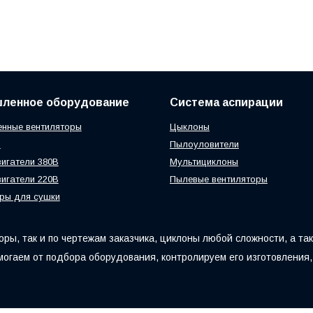
ленное оборудование
Система аспирации
нные вентиляторы
Цыклоны
ы
Пылоуловители
игатели 380В
Мультициклоны
игатели 220В
Пылевые вентиляторы
ры для сушки
ры, так и по чертежам заказчика, циклоны любой сложности, а та
могаем от подбора оборудования, контролируем его изготовления,