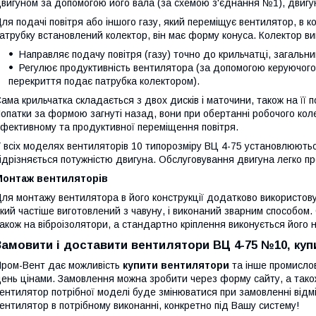
вигуном за допомогою його вала (за схемою з'єднання №1), двигун
ля подачі повітря або іншого газу, який переміщує вентилятор, в к
атрубку встановлений колектор, він має форму конуса. Колектор вик
Направляє подачу повітря (газу) точно до крильчатці, загальни
Регулює продуктивність вентилятора (за допомогою керуючого
перекриття подає патрубка колектором).
ама крильчатка складається з двох дисків і маточини, також на її
опатки за формою загнуті назад, вони при обертанні робочого кол
фективному та продуктивної переміщення повітря.
 всіх моделях вентиляторів 10 типорозміру ВЦ 4-75 установлюють
ідрізняється потужністю двигуна. Обслуговування двигуна легко п
Монтаж вентиляторів
ля монтажу вентилятора в його конструкції додатково використову
кий частіше виготовлений з чавуну, і виконаний зварним способом
акож на віброізолятори, а стандартно кріплення виконується його
Замовити і доставити вентилятори ВЦ 4-75 №10, купити
ром-Вент дає можливість
купити вентилятори
та інше промислов
ень цінами. Замовлення можна зробити через форму сайту, а так
ентилятор потрібної моделі буде змінюватися при замовленні відм
ентилятор в потрібному виконанні, конкретно під Вашу систему!