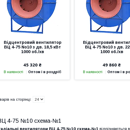
Відцентровий вентилятор
Відцентровий венти
ВЦ 4-75 No10 з дв. 18,5 кВт
ВЦ 4-75 No10 з дв. 22
1000 об./хв
1000 об./хв
45 320 ₴
49 860 ₴
В наявності
Оптом і в роздріб
В наявності
Оптом і в р
ВЦ 4-75 №10 схема-№1
Радіальні вентилятори ВЦ 4-75 №10 схема-№1
відрізняються в