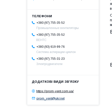
я
в
О
п
+380 (97) 755-35-52
м
Промышленные вентиляторы
+380 (97) 755-35-52
ВЕНТС
+380 (93) 619-99-76
Система аспирации-циклон
+380 (97) 755-31-23
Электродвигатели
https://prom-vent.com.ua/
prom_vent@ukr.net