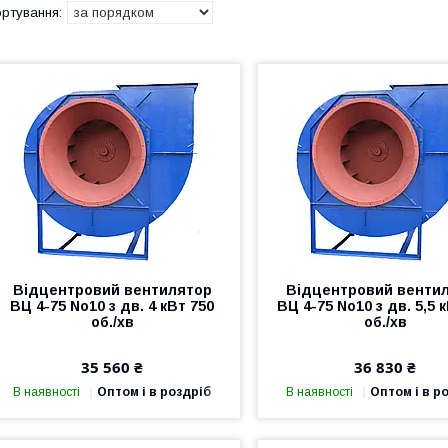
Відцентровий вентилятор
Відцентровий венти
ВЦ 4-75 No10 з дв. 4 кВт 750
ВЦ 4-75 No10 з дв. 5,5 
об./хв
об./хв
35 560 ₴
36 830 ₴
В наявності
Оптом і в роздріб
В наявності
Оптом і в р