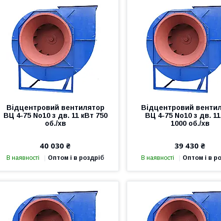
Відцентровий вентилятор
Відцентровий венти
ВЦ 4-75 No10 з дв. 11 кВт 750
ВЦ 4-75 No10 з дв. 11
об./хв
1000 об./хв
40 030 ₴
39 430 ₴
В наявності
Оптом і в роздріб
В наявності
Оптом і в р