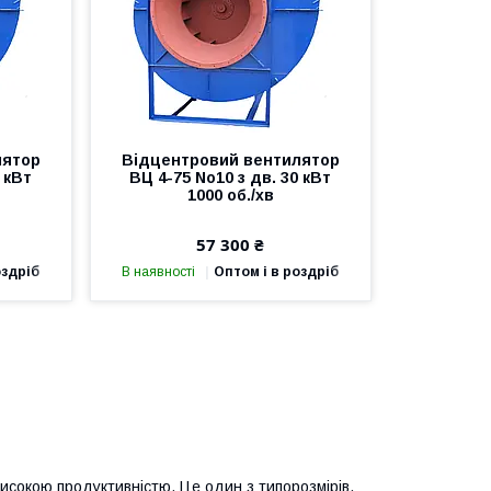
лятор
Відцентровий вентилятор
 кВт
ВЦ 4-75 No10 з дв. 30 кВт
1000 об./хв
57 300 ₴
оздріб
В наявності
Оптом і в роздріб
исокою продуктивністю. Це один з типорозмірів,