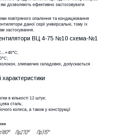
и, які дозволяють ефективно застосовувати
теми повітряного опалення та кондиціювання
тилятори даної серії універсальні, тому їх
ам застосування.
 вентилятори ВЦ 4-75 №10 схема-№1
°C…+40°C;
0°C;
, волокон, злипаючих складових, допускається
 характеристики
ки в кількості 12 штук;
цева сталь;
чого колеса, а також у конструкції