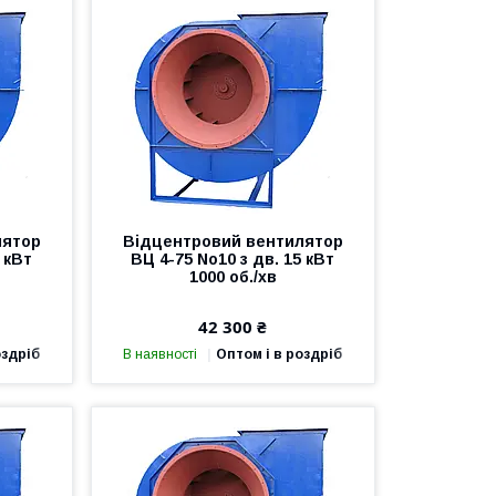
лятор
Відцентровий вентилятор
 кВт
ВЦ 4-75 No10 з дв. 15 кВт
1000 об./хв
42 300 ₴
оздріб
В наявності
Оптом і в роздріб