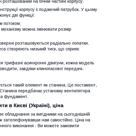
 розташований на бічній частині корпусу.
онструкції корпусу є подаючий патрубок. У цьому
онує дві функції:
м потоком;
 механізму можна змінювати розмір
 поверхні розташовуються радіально лопатки.
еса створюють низький тиск, що сприяє
ся трифазні асинхронні двигуни, кожна модель
роводити, завдяки клинопасової передачі.
ється такий елемент як станина. Це постамент,
. Станина передбачає установку вентилятора
 на фундамент.
 в Києві (Україні), ціна
е обладнання за вигідними на сьогоднішній
ож зателефонувавши нам самостійно. Ціна на
інного виконання - Ви можете замовити