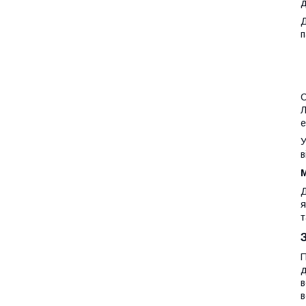
д
Д
п
С
Л
е
У
в
Д
я
т
П
д
в
в