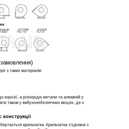
а замовлення)
ії з таких матеріалів:
 корозії, а різнорідні метали та алюміній у
вати також у вибухонебезпечних місцях, де є
 конструкції
бертається крильчатка. Крильчатка з'єднана з