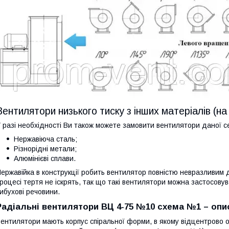
Вентилятори низького тиску з інших матеріалів (н
 разі необхідності Ви також можете замовити вентилятори даної сер
Нержавіюча сталь;
Різнорідні метали;
Алюмінієві сплави.
ержавійка в конструкції робить вентилятор повністю невразливим до
роцесі тертя не іскрять, так що такі вентилятори можна застосову
ибухові речовини.
Радіальні вентилятори ВЦ 4-75 №10 схема №1 – опис
ентилятори мають корпус спіральної форми, в якому відцентрово о