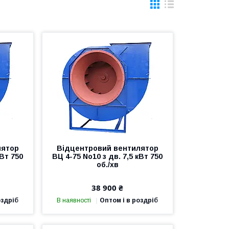
лятор
Відцентровий вентилятор
кВт 750
ВЦ 4-75 No10 з дв. 7,5 кВт 750
об./хв
38 900 ₴
оздріб
В наявності
Оптом і в роздріб