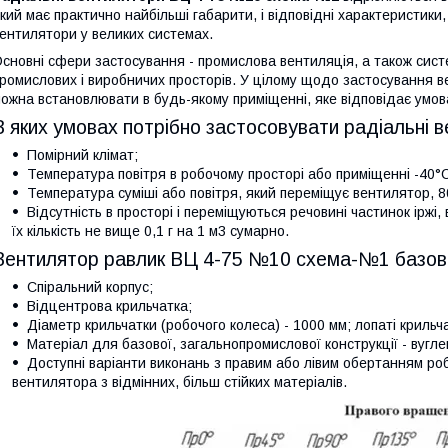
кий має практично найбільші габарити, і відповідні характеристик
ентилятори у великих системах.
сновні сфери застосування - промислова вентиляція, а також сис
ромислових і виробничих просторів. У цілому щодо застосування вен
ожна встановлювати в будь-якому приміщенні, яке відповідає умов
В яких умовах потрібно застосовувати радіальні
Помірний клімат;
Температура повітря в робочому просторі або приміщенні -40
Температура суміші або повітря, який переміщує вентилятор, 8
Відсутність в просторі і переміщуються речовині частинок іржі
їх кількість не вище 0,1 г на 1 м3 сумарно.
Вентилятор равлик ВЦ 4-75 №10 схема-№1 базові
Спіральний корпус;
Відцентрова крильчатка;
Діаметр крильчатки (робочого колеса) - 1000 мм; лопаті крильчат
Матеріал для базової, загальнопромислової конструкції - вугле
Доступні варіанти виконань з правим або лівим обертанням робо
вентилятора з відмінних, більш стійких матеріалів.