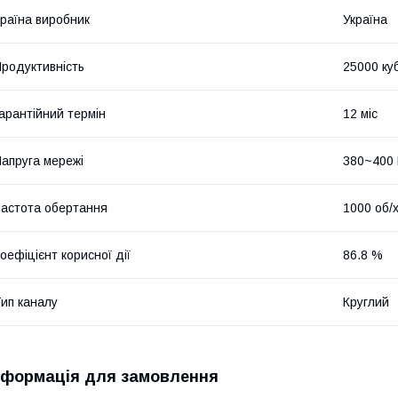
раїна виробник
Україна
родуктивність
25000 ку
арантійний термін
12 міс
апруга мережі
380~400
астота обертання
1000 об/
оефіцієнт корисної дії
86.8 %
ип каналу
Круглий
нформація для замовлення