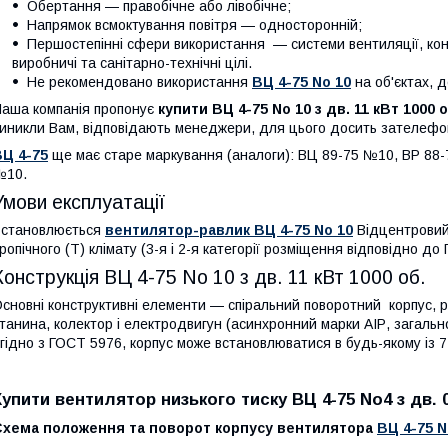
Обертання — правобічне або лівобічне;
Напрямок всмоктування повітря — односторонній;
Першостепінні сфери використання — системи вентиляції, конд
виробничі та санітарно-технічні цілі.
Не рекомендовано використання
ВЦ 4-75 No 10
на об'єктах, д
аша компанія пропонує
купити
ВЦ 4-75 No 10 з дв. 11 кВт 1000 
иникли Вам, відповідають менеджери, для цього досить зателефо
Ц 4-75
ще має старе маркування (аналоги): ВЦ 89-75 №10, ВР 88-
№10
.
Умови експлуатації
Встановлюється
вентилятор-равлик
ВЦ 4-75 No 10
Відцентровий 
ропічного (Т) клімату (3-я і 2-я категорії розміщення відповідно д
Конструкція
ВЦ 4-75 No 10 з дв. 11 кВт 1000 об.
сновні конструктивні елементи — спіральний поворотний корпус, ро
танина, колектор і електродвигун (асинхронний марки АІР, загал
гідно з ГОСТ 5976, корпус може встановлюватися в будь-якому із 
Купити вентилятор низького тиску ВЦ 4-75 No4 з дв. 0
Схема положення та поворот корпусу вентилятора
ВЦ 4-75 N