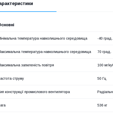
арактеристики
Основні
інімальна температура навколишнього середовища
-40 град.
аксимальна температура навколишнього середовища
70 град.
аксимальна запиленість повітря
100 мг/ку
астота струму
50 Гц
ип конструкції промислового вентилятора
Радіальн
ага
536 кг