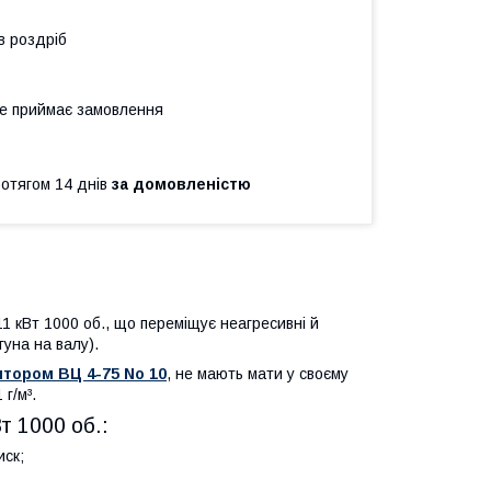
в роздріб
не приймає замовлення
ротягом 14 днів
за домовленістю
11 кВт 1000 об., що переміщує неагресивні й
гуна на валу).
ятором
ВЦ 4-75 No 10
, не мають мати у своєму
г/м³.
Вт 1000 об.
:
иск;