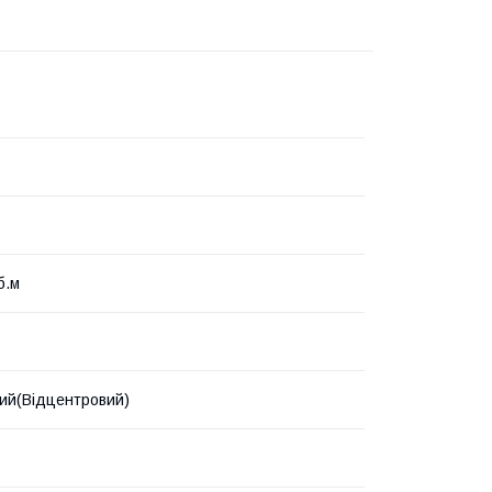
б.м
ий(Відцентровий)