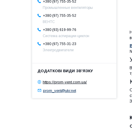
+380 (97) 755-35-52
Промышленные вентиляторы
+380 (97) 755-35-52
ВЕНТС
+380 (93) 619-99-76
Н
Система аспирации-циклон
в
+380 (97) 755-31-23
В
Электродвигатели
т
https://prom-vent.com.ua/
О
prom_vent@ukr.net
с
З