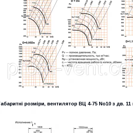
Габаритні розміри, вентилятор ВЦ 4-75 No10 з дв. 11 