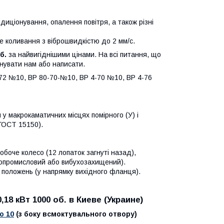
иціонування, опалення повітря, а також різні
е коливання з віброшвидкістю до 2 мм/с.
об.
за найвигіднішими цінами. На всі питання, що
нувати нам або написати.
72 №10, ВР 80-70-№10, ВР 4-70 №10, ВР 4-76
у макрокаматичних місцях помірного (У) і
о ГОСТ 15150).
боче колесо (12 лопаток загнуті назад),
ьнопромисловий або вибухозахищений).
7 положень (у напрямку вихідного фланця).
,18 кВт 1000 об.
в Киеве (Украине)
o 10
(з боку всмоктувального отвору)