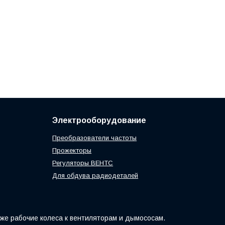
Электрооборудование
Преобразователи частоты
Прожекторы
Регуляторы ВЕНТС
Для обдува радиодеталей
кже рабочие колеса к вентиляторам и дымососам.