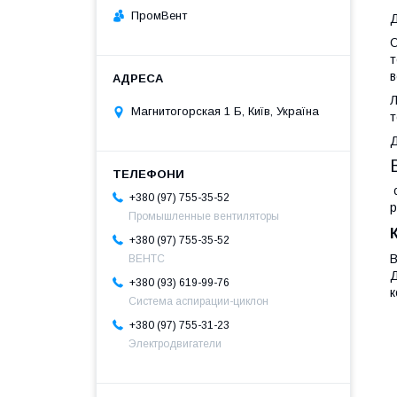
ПромВент
Д
О
т
в
Л
Магнитогорская 1 Б, Київ, Україна
т
Д
с
+380 (97) 755-35-52
р
Промышленные вентиляторы
+380 (97) 755-35-52
В
ВЕНТС
+380 (93) 619-99-76
к
Система аспирации-циклон
+380 (97) 755-31-23
Электродвигатели