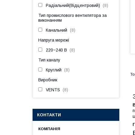
Радіальний(Відцентровий)
8
Тип промислового вентилятора за
виконанням
Канальний
8
Напруга мережі
220~240 В
8
Тип каналу
Круглий
8
Виробник
VENTS
8
п
КОНТАКТИ
ш
Г