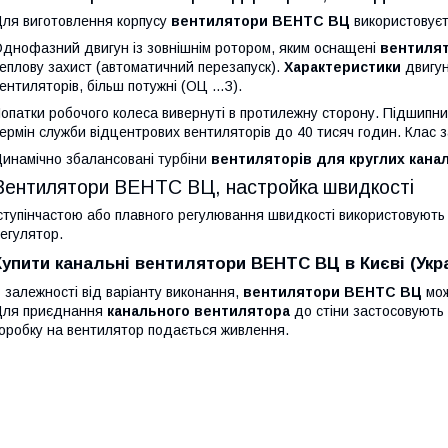
ля виготовлення корпусу
вентилятори ВЕНТС ВЦ
використовуєть
днофазний двигун із зовнішнім ротором, яким оснащені
вентилят
еплову захист (автоматичний перезапуск).
Характеристики
двигун
ентиляторів, більш потужні (ОЦ …З).
опатки робочого колеса вивернуті в протилежну сторону. Підшипни
ермін служби відцентрових вентиляторів до 40 тисяч годин. Клас з
инамічно збалансовані турбіни
вентиляторів для круглих канал
Вентилятори ВЕНТС ВЦ, настройка швидкості
тупінчастою або плавного регулювання швидкості використовуют
егулятор.
Купити канальні вентилятори ВЕНТС ВЦ в Києві (Украї
 залежності від варіанту виконання,
вентилятори ВЕНТС ВЦ
мож
Для приєднання
канального вентилятора
до стіни застосовують
оробку на вентилятор подається живлення.