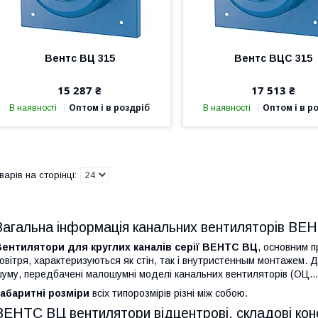
Вентс ВЦ 315
Вентс ВЦС 315
15 287 ₴
17 513 ₴
В наявності
Оптом і в роздріб
В наявності
Оптом і в р
Загальна інформація канальних вентиляторів ВЕ
Вентилятори для круглих каналів серії ВЕНТС ВЦ
, основним п
овітря, характеризуються як стін, так і внутристенным монтажем. 
уму, передбачені малошумні моделі канальних вентиляторів (ОЦ…
абаритні розміри
всіх типорозмірів різні між собою.
ВЕНТС ВЦ вентилятори відцентрові, складові конс