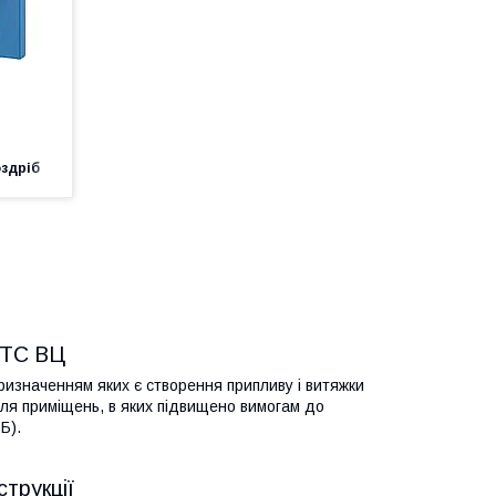
оздріб
НТС ВЦ
ризначенням яких є створення припливу і витяжки
Для приміщень, в яких підвищено вимогам до
Б).
трукції