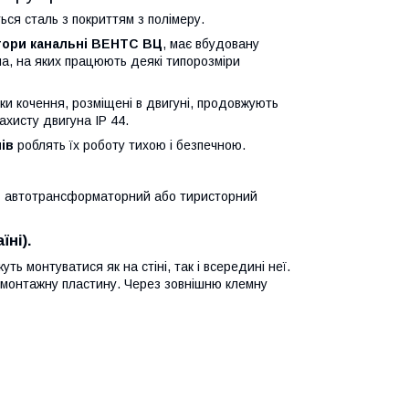
ся сталь з покриттям з полімеру.
ори канальні ВЕНТС ВЦ
, має вбудовану
а, на яких працюють деякі типорозміри
ки кочення, розміщені в двигуні, продовжують
ахисту двигуна IP 44.
ів
роблять їх роботу тихою і безпечною.
ь автотрансформаторний або тиристорний
ні).
уть монтуватися як на стіні, так і всередині неї.
 монтажну пластину. Через зовнішню клемну