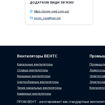
https://prom-vent.com.ua/
prom_vent@ukr.net
Вентиляторы ВЕНТС
Промыш
Канальные вентиляторы
Промышле
Осевые вентиляторы
Дымосос
Крышные вентиляторы
Электродв
Центробежные вентиляторы
Электродв
Тихие канальные вентиляторы
Вентилято
Каминные вентиляторы
ПРОМ ВЕНТ - изготавливает как стандартные вентилято