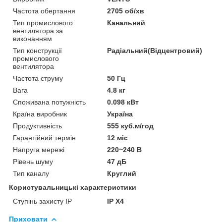
Частота обертання
2705 об/хв
Тип промислового
Канальний
вентилятора за
виконанням
Тип конструкції
Радіальний(Відцентровий)
промислового
вентилятора
Частота струму
50 Гц
Вага
4.8 кг
Споживана потужність
0.098 кВт
Країна виробник
Україна
Продуктивність
555 куб.м/год
Гарантійний термін
12 міс
Напруга мережі
220~240 В
Рівень шуму
47 дБ
Тип каналу
Круглий
Користувальницькі характеристики
Ступінь захисту IP
IP Х4
Приховати