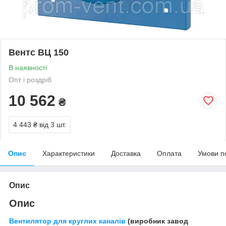
Вентс ВЦ 150
В наявності
Опт і роздріб
10 562
₴
4 443 ₴
від 3 шт.
Опис
Характеристики
Доставка
Оплата
Умови п
Опис
Опис
Вентилятор для круглих каналів
(виробник завод