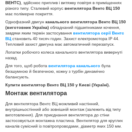
ВЕНТС)
, здійснює приплив і витяжку повітря в приміщеннях
різного типу. Сталевий корпус
вентилятора Вентс ВЦ 150
має полімерне покриття.
Однофазний двигун
канального вентилятора Вентс ВЦ 150
(виготовник Україна)
обладнаний підшипниками кочення,
завдяки яким термін застосування
вентилятора серії Вентс
ВЦ
становить 40 тисяч годин. Захист електромотора IP 44.
Тепловий захист двигуна має автоматичний перезапуск.
Лопатки робочого колеса канального вентилятора вивернуті
назад.
Для того, щоб робота
вентилятора канального
була
безшумною й безпечною, кожну з турбін динамічно
балансують.
Купити вентилятор Вентс ВЦ 150 у Києві (Україні).
Монтаж вентилятора
Для вентилятора Вентс ВЦ можливий настінний,
внутрішньостінний або зовнішній монтаж (залежить від типу
виготовлення). Для приєднання вентилятора до стіни
застосовується монтажна пластина. Вентилятор для круглих
каналів сумісний із повітропроводами, діаметр яких 150 мм.