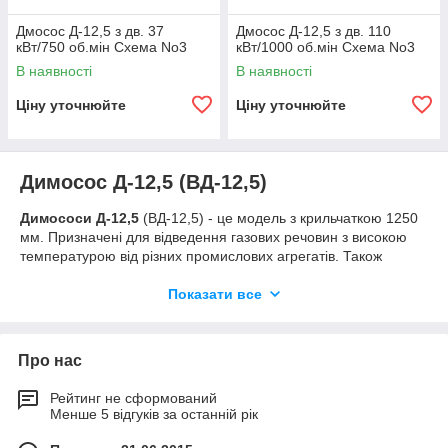
Дмосос Д-12,5 з дв. 37
Дмосос Д-12,5 з дв. 110
кВт/750 об.мін Схема No3
кВт/1000 об.мін Схема No3
В наявності
В наявності
Ціну уточнюйте
Ціну уточнюйте
Димосос Д-12,5 (ВД-12,5)
Димососи Д-12,5
(ВД-12,5) - це модель з крильчаткою 1250
мм. Призначені для відведення газових речовин з високою
температурою від різних промислових агрегатів. Також
можуть працювати в якості звичайних витяжних пристроїв в
системах вентиляції і кондиціонування. З допомогою
Показати все
димососа можна відводити газ з температурою -30…+200°С.
Даний агрегат може працювати з будь-якими типами котлів –
паровими, водогрійними, які працюють на твердому або газо-
Про нас
мазутному паливі.
Функції та переваги димососа
Рейтинг не сформований
Менше 5 відгуків за останній рік
Димососи
Д-12,5 (ВД-12,5) завдяки широкому