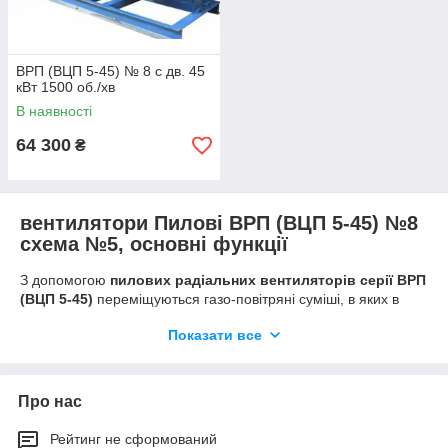
ВРП (ВЦП 5-45) № 8 с дв. 45
кВт 1500 об./хв
В наявності
64 300
₴
вентилятори Пилові ВРП (ВЦП 5-45) №8
схема №5, основні функції
З допомогою
пилових радіальних вентиляторів серії ВРП
(ВЦП 5-45)
переміщуються газо-повітряні суміші, в яких в
значній кількості містяться пилові і тверді домішки
Показати все
(наприклад, стружка, тирса, стружка).
Вентилятори пилові
ВРП (ВЦП 5-45) №8 схема №5
використовують для спільної
роботи з пылеудаляющими і пылеочистительными
агрегатами (наприклад, очищення верстатів від дерев'яних і
Про нас
металевих частинок), зерновими пневмотранспортними
установками, а також іншими пристроями, які функціонують в
Рейтинг не сформований