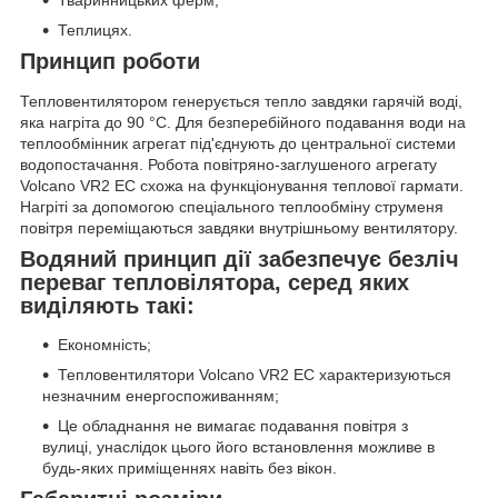
Тваринницьких ферм;
Теплицях.
Принцип роботи
Тепловентилятором генерується тепло завдяки гарячій воді,
яка нагріта до 90 °C. Для безперебійного подавання води на
теплообмінник агрегат під'єднують до центральної системи
водопостачання. Робота повітряно-заглушеного агрегату
Volcano VR2 EC схожа на функціонування теплової гармати.
Нагріті за допомогою спеціального теплообміну струменя
повітря переміщаються завдяки внутрішньому вентилятору.
Водяний принцип дії забезпечує безліч
переваг тепловілятора, серед яких
виділяють такі:
Економність;
Тепловентилятори Volcano VR2 EC характеризуються
незначним енергоспоживанням;
Це обладнання не вимагає подавання повітря з
вулиці, унаслідок цього його встановлення можливе в
будь-яких приміщеннях навіть без вікон.