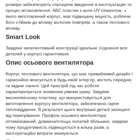
розміри забезпечують спрощене введення в експлуатацію та
процес встановлення. АБС пластик з анти-UV пігментом, з
якого виготовлений корпус, має підвищену міцність, роблячи
його стійким до впливу вологим повітрям, а також теплового
впливу.
Smart Look
Завдяки запатентованій конструкції ідеальне з'єднання всіх
деталей у корпусі гарантоване.
Опис осьового вентилятора
Корпус теплового вентилятора, що має привабливий дизайн і
гармонійно вписується в будь-який інтер'єр, містить передню
та задню панелі. Цей пристрій під час роботи
характеризується зниженим рівнем шуму. Завдяки
високоякісному пластику, що використовується для
виготовлення корпусу вентилятора, забезпечена гарне
тепловіддання. В результаті цього внутрішні деталі захищені
від перегрівання. Профіль осьового вентилятора
оптимізований, довжина/площа лопатей збільшені, завдяки
чому продуктивність підвищується в кілька разів, а
експлуатаційні витрати знижуються.