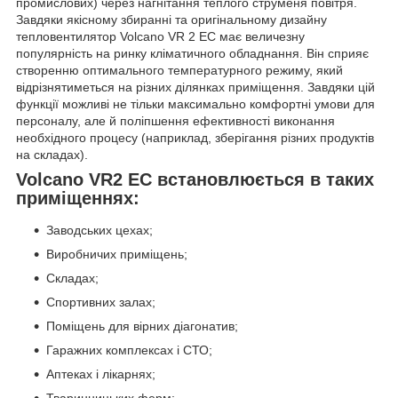
промислових) через нагнітання теплого струменя повітря.
Завдяки якісному збиранні та оригінальному дизайну
тепловентилятор Volcano VR 2 EC має величезну
популярність на ринку кліматичного обладнання. Він сприяє
створенню оптимального температурного режиму, який
відрізнятиметься на різних ділянках приміщення. Завдяки цій
функції можливі не тільки максимально комфортні умови для
персоналу, але й поліпшення ефективності виконання
необхідного процесу (наприклад, зберігання різних продуктів
на складах).
Volcano VR2 EC встановлюється в таких
приміщеннях:
Заводських цехах;
Виробничих приміщень;
Складах;
Спортивних залах;
Поміщень для вірних діагонатив;
Гаражних комплексах і СТО;
Аптеках і лікарнях;