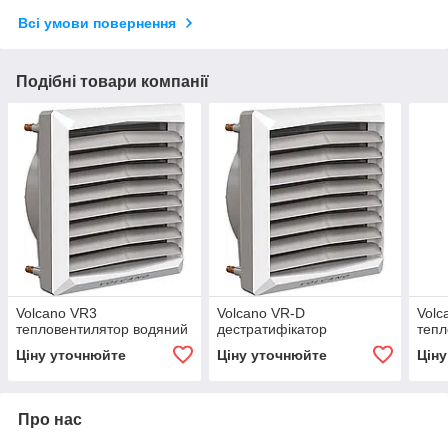
Всі умови повернення
Подібні товари компанії
Volcano VR3
Volcano VR-D
Volc
тепловентилятор водяний
дестратифікатор
тепл
Ціну уточнюйте
Ціну уточнюйте
Цін
Про нас