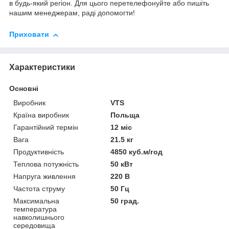
в будь-який регіон. Для цього перетелефонуйте або пишіть
нашим менеджерам, раді допомогти!
Приховати
Характеристики
Основні
Виробник
VTS
Країна виробник
Польща
Гарантійний термін
12 міс
Вага
21.5 кг
Продуктивність
4850 куб.м/год
Теплова потужність
50 кВт
Напруга живлення
220 В
Частота струму
50 Гц
Максимальна
50 град.
температура
навколишнього
середовища