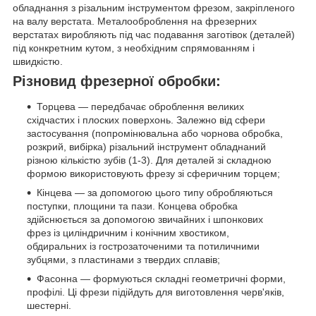
обладнання з різальним інструментом фрезом, закріпленого
на валу верстата. Металооброблення на фрезерних
верстатах виробляють під час подавання заготівок (деталей)
під конкретним кутом, з необхідним спрямованням і
швидкістю.
Різновид фрезерної обробки:
Торцева — передбачає оброблення великих
східчастих і плоских поверхонь. Залежно від сфери
застосування (попромінювальна або чорнова обробка,
розкрий, вибірка) різальний інструмент обладнаний
різною кількістю зубів (1-3). Для деталей зі складною
формою використовують фрезу зі сферичним торцем;
Кінцева — за допомогою цього типу обробляються
поступки, площини та пази. Концева обробка
здійснюється за допомогою звичайних і шпонкових
фрез із циліндричним і конічним хвостиком,
обдиральних із гострозаточеними та потиличними
зубцями, з пластинами з твердих сплавів;
Фасонна — формуються складні геометричні форми,
профілі. Ці фрези підійдуть для виготовлення черв'яків,
шестерні.