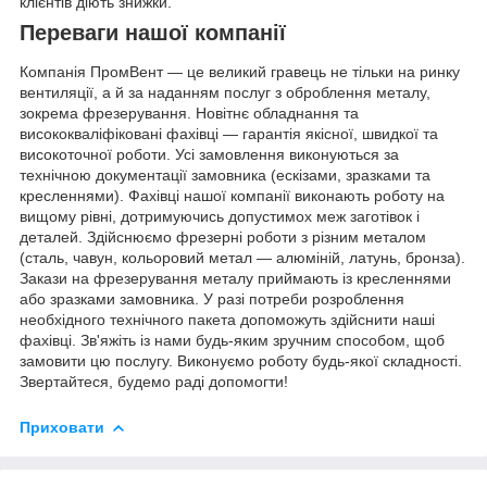
клієнтів діють знижки.
Переваги нашої компанії
Компанія ПромВент — це великий гравець не тільки на ринку
вентиляції, а й за наданням послуг з оброблення металу,
зокрема фрезерування. Новітнє обладнання та
висококваліфіковані фахівці — гарантія якісної, швидкої та
високоточної роботи. Усі замовлення виконуються за
технічною документації замовника (ескізами, зразками та
кресленнями). Фахівці нашої компанії виконають роботу на
вищому рівні, дотримуючись допустимох меж заготівок і
деталей. Здійснюємо фрезерні роботи з різним металом
(сталь, чавун, кольоровий метал — алюміній, латунь, бронза).
Закази на фрезерування металу приймають із кресленнями
або зразками замовника. У разі потреби розроблення
необхідного технічного пакета допоможуть здійснити наші
фахівці. Зв'яжіть із нами будь-яким зручним способом, щоб
замовити цю послугу. Виконуємо роботу будь-якої складності.
Звертайтеся, будемо раді допомогти!
Приховати