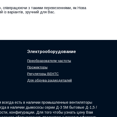
, співпрацюючи з такими перевезеннями, як Нова
й із варіантів, зручний для Вас.
Электрооборудование
Преобразователи частоты
Прожекторы
Регуляторы ВЕНТС
Для обдува радиодеталей
и всегда есть в наличии промышленные вентиляторы
егда в наличии дымососы серии Д-3 5М бытовые Д-1,5 /
сти, конфигурации. Для того чтобы узнать цену Вам