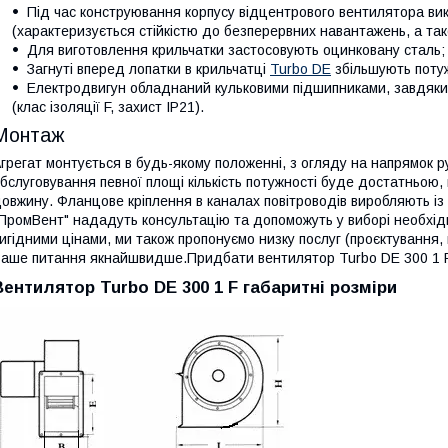
Під час конструювання корпусу відцентрового вентилятора ви
(характеризується стійкістю до безперервних навантажень, а тако
Для виготовлення крильчатки застосовують оцинковану сталь;
Загнуті вперед лопатки в крильчатці
Turbo DE
збільшують потуж
Електродвигун обладнаний кульковими підшипниками, завдяки
(клас ізоляції F, захист IP21).
Монтаж
грегат монтується в будь-якому положенні, з огляду на напрямок р
бслуговування певної площі кількість потужності буде достатньою, 
овжину. Фланцове кріплення в каналах повітроводів виробляють із 
ПромВент" нададуть консультацію та допоможуть у виборі необхідн
игідними цінами, ми також пропонуємо низку послуг (проєктування, 
аше питання якнайшвидше.Придбати вентилятор Turbo DE 300 1 F
Вентилятор Turbo DE 300 1 F габаритні розміри