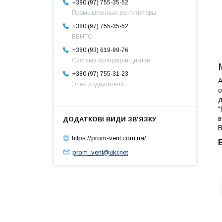
+380 (97) 755-35-52
Промышленные вентиляторы
+380 (97) 755-35-52
ВЕНТС
+380 (93) 619-99-76
Система аспирации-циклон
+380 (97) 755-31-23
А
Электродвигатели
о
д
"
в
В
https://prom-vent.com.ua/
prom_vent@ukr.net