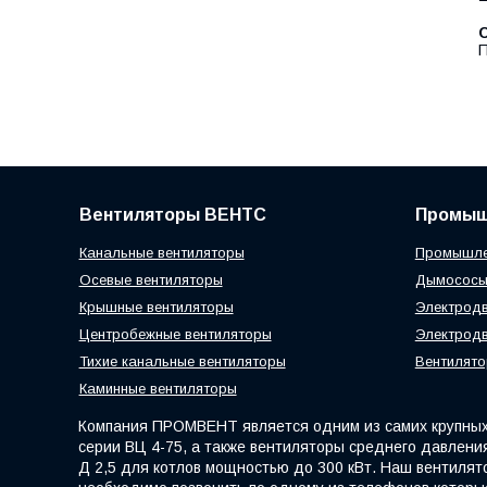
С
П
Вентиляторы ВЕНТС
Промыш
Канальные вентиляторы
Промышле
Осевые вентиляторы
Дымосос
Крышные вентиляторы
Электродв
Центробежные вентиляторы
Электродв
Тихие канальные вентиляторы
Вентилято
Каминные вентиляторы
Компания ПРОМВЕНТ является одним из самих крупных 
серии ВЦ 4-75, а также вентиляторы среднего давления
Д 2,5 для котлов мощностью до 300 кВт. Наш вентилят