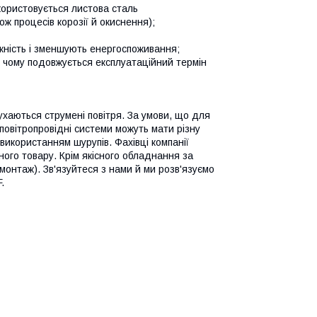
користовується листова сталь
ж процесів корозії й окиснення);
ність і зменшують енергоспоживання;
 чому подовжується експлуатаційний термін
ухаються струмені повітря. За умови, що для
повітропровідні системи можуть мати різну
використанням шурупів. Фахівці компанії
ого товару. Крім якісного обладнання за
монтаж). Зв'язуйтеся з нами й ми розв'язуємо
.