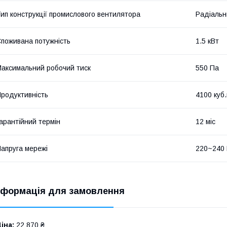
ип конструкції промислового вентилятора
Радіальн
поживана потужність
1.5 кВт
аксимальний робочий тиск
550 Па
родуктивність
4100 куб
арантійний термін
12 міс
апруга мережі
220~240
нформація для замовлення
іна:
22 870 ₴