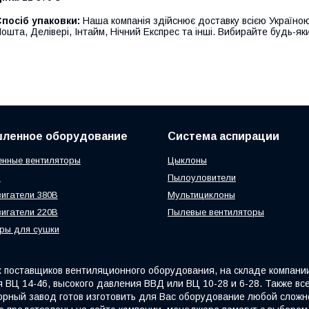
посіб упаковки:
Наша компанія здійснює доставку всією Україною
ошта, Делівері, Інтайм, Нічний Експрес та інші. Вибирайте будь-яки
ленное оборудование
Система аспирации
нные вентиляторы
Цыклоны
ы
Пылоуловители
игатели 380В
Мультициклоны
игатели 220В
Пылевые вентиляторы
ры для сушки
поставщиков вентиляционного оборудования, на складе компани
 ВЦ 14-46, высокого давления ВВД или ВЦ 10-28 и 6-28. Также вс
орный завод готов изготовить для Вас оборудование любой сложно