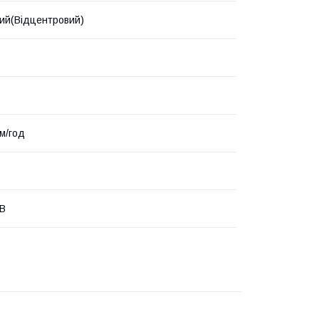
ий(Відцентровий)
.м/год
 В