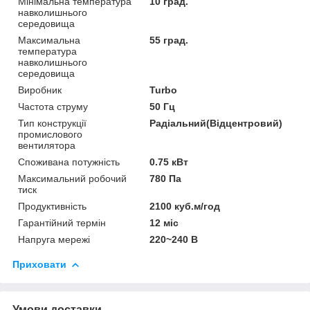
Мінімальна температура
10 град.
навколишнього
середовища
Максимальна
55 град.
температура
навколишнього
середовища
Виробник
Turbo
Частота струму
50 Гц
Тип конструкції
Радіальний(Відцентровий)
промислового
вентилятора
Споживана потужність
0.75 кВт
Максимальний робочий
780 Па
тиск
Продуктивність
2100 куб.м/год
Гарантійний термін
12 міс
Напруга мережі
220~240 В
Приховати
Умови доставки