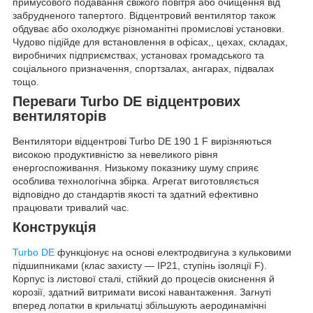
примусового подавання свіжого повітря або очищення від
забрудненого тапертого. Відцентровий вентилятор також
обдуває або охолоджує різноманітні промислові установки.
Чудово підійде для встановлення в офісах,, цехах, складах,
виробничих підприємствах, установах громадського та
соціального призначення, спортзалах, ангарах, підвалах
тощо.
Переваги Turbo DE відцентрових
вентиляторів
Вентилятори відцентрові Turbo DE 190 1 F вирізняються
високою продуктивністю за невеликого рівня
енергоспоживання. Низькому показнику шуму сприяє
особлива технологічна збірка. Агрегат виготовляється
відповідно до стандартів якості та здатний ефективно
працювати тривалий час.
Конструкція
Turbo DE
функціонує на основі електродвигуна з кульковими
підшипниками (клас захисту — IP21, ступінь ізоляції F).
Корпус із листової сталі, стійкий до процесів окиснення й
корозії, здатний витримати високі навантаження. Загнуті
вперед лопатки в крильчатці збільшують аеродинамічні