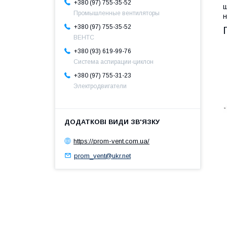
+380 (97) 755-35-52
щ
Промышленные вентиляторы
н
+380 (97) 755-35-52
ВЕНТС
+380 (93) 619-99-76
Система аспирации-циклон
+380 (97) 755-31-23
Электродвигатели
https://prom-vent.com.ua/
prom_vent@ukr.net