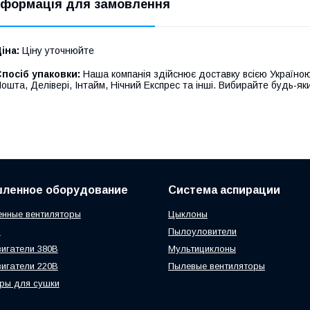
нформація для замовлення
іна:
Ціну уточнюйте
посіб упаковки:
Наша компанія здійснює доставку всією Україною
ошта, Делівері, Інтайм, Нічний Експрес та інші. Вибирайте будь-яки
ленное оборудование
Система аспирации
нные вентиляторы
Цыклоны
ы
Пылоуловители
игатели 380В
Мультициклоны
игатели 220В
Пылевые вентиляторы
ры для сушки