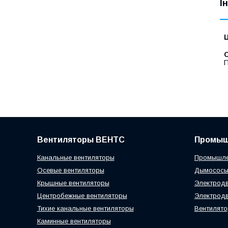
І
Ц
С
П
Вентиляторы ВЕНТС
Промыш
Канальные вентиляторы
Промышле
Осевые вентиляторы
Дымосос
Крышные вентиляторы
Электродв
Центробежные вентиляторы
Электродв
Тихие канальные вентиляторы
Вентилято
Каминные вентиляторы