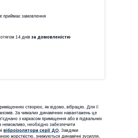
не приймає замовлення
ротягом 14 днів
за домовленістю
приміщеннях створює, як відомо, вібрацію. Для її
нізмів. За чималих динамічних навантажень це
з'єднано з каркасом приміщення або в підвальних
ів неможливо, необхідно забезпечити
ні
віброізолятори серії ДО
. Завдяки
ачною жорсткістю, знижуються динамічні зусилля,