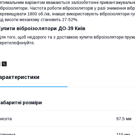
птимальним варіантом вважаються залізобетонні привантажувальні 
іброізолятори. Частота роботи віброізоляторів у разі зниження віб
еревищувати 1800 об./хв, інакше використовують віброізолятори г
ід висоти механізму становить 27-52%.
Купити віброізолятори ДО-39 Київ
ля того, щоб недорого та з доставкою купити віброізолятори пружин
еретелефонуйте.
арактеристики
Габаритні розміри
исота
97.5 мм
Довжина
110 мм