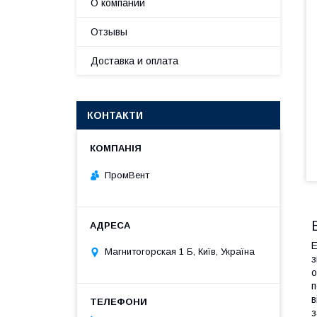
О компании
Отзывы
Доставка и оплата
КОНТАКТИ
ПромВент
Е
Магнитогорская 1 Б, Київ, Україна
з
о
п
в