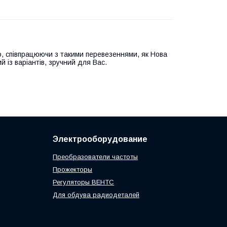
, співпрацюючи з такими перевезеннями, як Нова
й із варіантів, зручний для Вас.
Электрооборудование
Преобразователи частоты
Прожекторы
Регуляторы ВЕНТС
Для обдува радиодеталей