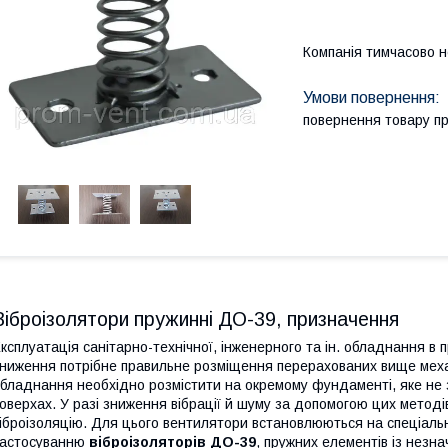
Компанія тимчасово 
повернення товару п
Віброізолятори пружинні ДО-39, призначення
ксплуатація санітарно-технічної, інженерного та ін. обладнання в 
ниження потрібне правильне розміщення перерахованих вище меха
бладнання необхідно розмістити на окремому фундаменті, яке не 
оверхах. У разі зниження вібрації й шуму за допомогою цих метод
іброізоляцію. Для цього вентилятори встановлюються на спеціаль
застосуванню
віброізоляторів ДО-39
, пружних елементів із незн