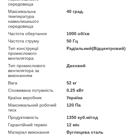
середовища
Максимальна
40 град.
температура
навколишнього
середовища
Частота обертання
1000 об/хв
Частота струму
50 Гц
Тип конструкції
Радіальний(Відцентровий)
промислового
вентилятора
Тип промислового
Даховий
вентилятора за
виконанням
Вага
52 кг
Споживана потужність
0.25 кВт
Країна виробник
Україна
Максимальний робочий
120 Па
тиск
Продуктивність
1350 куб.м/год
Гарантійний термін
12 міс
Матеріал виконання
Вуглецева сталь