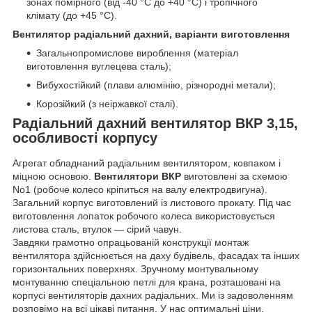
зонах помірного (від -40 °C до +40 °C) і тропічного
клімату (до +45 °C).
Вентилятор радіальний дахний, варіанти виготовлення
Загальнопромислове вироблення (матеріал
виготовлення вуглецева сталь);
Вибухостійкий (плави алюмінію, різнородні метали);
Корозійкий (з неіржавкої сталі).
Радіальний дахний вентилятор ВКР 3,15,
особливості корпусу
Агрегат обладнаний радіальним вентилятором, ковпаком і
міцною основою.
Вентилятори ВКР
виготовлені за схемою
No1 (робоче колесо кріпиться на валу електродвигуна).
Загальний корпус виготовлений із листового прокату. Під час
виготовлення лопаток робочого колеса використовується
листова сталь, втулок — сірий чавун.
Завдяки грамотно опрацьованій конструкції монтаж
вентилятора здійснюється на даху будівель, фасадах та інших
горизонтальних поверхнях. Зручному монтувальному
монтуванню спеціальною петлі для крана, розташовані на
корпусі вентиляторів дахних радіальних. Ми із задоволенням
розповімо на всі цікаві питання. У нас оптимальні ціни,