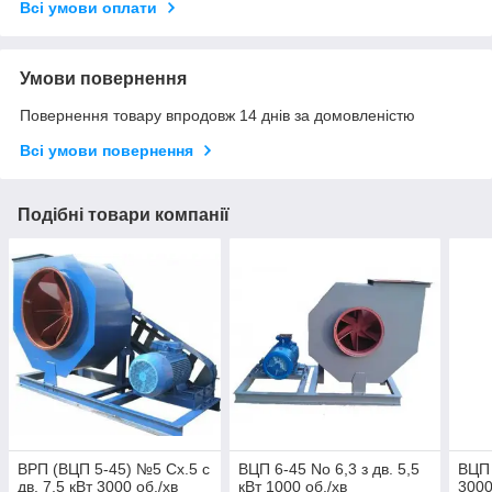
Всі умови оплати
Умови повернення
Повернення товару впродовж 14 днів за домовленістю
Всі умови повернення
Подібні товари компанії
ВРП (ВЦП 5-45) №5 Сх.5 с
ВЦП 6-45 No 6,3 з дв. 5,5
ВЦП 
дв. 7,5 кВт 3000 об./хв
кВт 1000 об./хв
3000