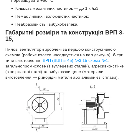
перевищувати +80 °C;
Кількість механічних частинок — до 1 кг/м3;
Немає липких і волокнистих частинок;
Неабразивність і вибухобезпека.
Габаритні розміри та конструкція ВРП 3-
15,
Пилові вентилятори зроблені за першою конструктивною
схемою (робоче колесо насаджується на вал двигуна). Є три
типи виготовлення
ВРП (ВЦП 5-45) №3,15 схема №1
:
загальнопромислове (з вуглецевих сталей), агресивно-стійке
(з неіржавкої сталі) та вибухозахищене (матеріали
виготовлення — різнорідні метали або алюмінієві сплави).