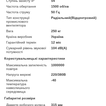
Ступінь захисту IP
54
Частота обертання
1500 об/хв
Частота струму
50 Гц
Тип конструкції
Радіальний(Відцентровий)
промислового
вентилятора
Вага
250 кг
Країна виробник
Україна
Гарантійний термін
12 міс
Сумарний рівень звукової
104 dB(A)
потужності
Користувальницькі характеристики
Максимальна запиленість
1000000
повітря
Напруга мережі
220/380В
Максимальна
-40
температура
навколишнього
середовища
Габаритні розміри
Діаметр робочого колеса
315 мм