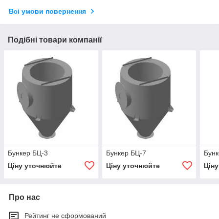
Всі умови повернення
Подібні товари компанії
Бункер БЦ-3
Бункер БЦ-7
Бунк
Ціну уточнюйте
Ціну уточнюйте
Цін
Про нас
Рейтинг не сформований