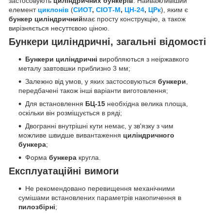
застосовують
циліндричних бункерів
. Найважливіший
елемент
циклонів
(
СИОТ
,
СІОТ-М
,
ЦН-24
,
ЦРк
), яким є
бункер циліндричний
має просту конструкцію, а також
вирізняється несуттєвою ціною.
Бункери циліндричні, загальні відомості
Бункери циліндричні
виробляються з неіржавкого
металу завтовшки приблизно 3 мм;
Залежно від умов, у яких застосовуються
бункери
,
передбачені також інші варіанти виготовлення;
Для встановлення
БЦ-15
необхідна велика площа,
оскільки він розміщується в ряді;
Двогранні внутрішні кути немає, у зв'язку з чим
можливе швидше вивантаження
циліндричного
бункера
;
Форма
бункера
кругла.
Експлуатаційні вимоги
Не рекомендовано перевищення механічними
сумішами встановлених параметрів накопичення в
пилозбірні
;