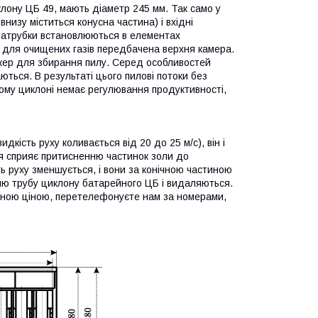
клону ЦБ 49, мають діаметр 245 мм. Так само у
низу міститься конусна частина) і вхідні
 патрубки встановлюються в елементах
 для очищених газів передбачена верхня камера.
нкер для збирання пилу. Серед особливостей
ться. В результаті цього пилові потоки без
ьому циклоні немає регулювання продуктивності,
кість руху коливається від 20 до 25 м/с), він і
я сприяє притисненню частинок золи до
ть руху зменшується, і вони за конічною частиною
шню трубу циклону батарейного ЦБ і видаляються.
гідною ціною, перетелефонуєте нам за номерами,