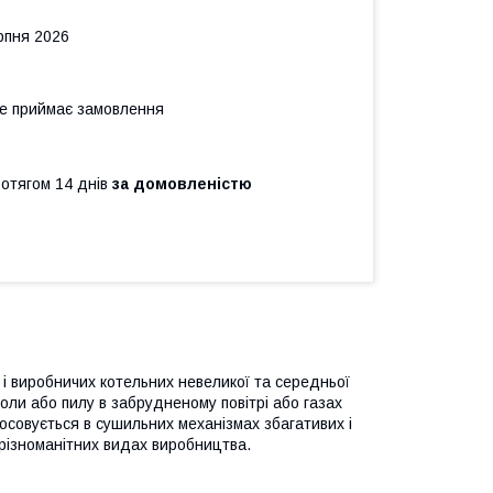
рпня 2026
не приймає замовлення
ротягом 14 днів
за домовленістю
 і виробничих котельних невеликої та середньої
оли або пилу в забрудненому повітрі або газах
тосовується в сушильних механізмах збагативих і
різноманітних видах виробництва.