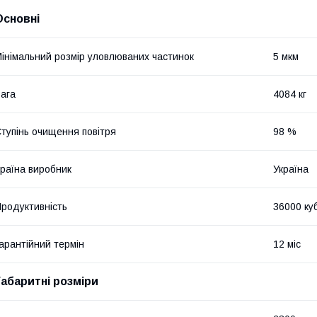
Основні
інімальний розмір уловлюваних частинок
5 мкм
ага
4084 кг
тупінь очищення повітря
98 %
раїна виробник
Україна
родуктивність
36000 ку
арантійний термін
12 міс
Габаритні розміри