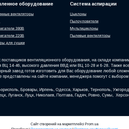
ленное оборудование
Система аспирации
нные вентиляторы
Цыклоны
ы
Пылоуловители
игатели 380В
Мультициклоны
игатели 220В
Пылевые вентиляторы
ры для сушки
поставщиков вентиляционного оборудования, на складе компани
 ВЦ 14-46, высокого давления ВВД или ВЦ 10-28 и 6-28. Также вс
орный завод готов изготовить для Вас оборудование любой сложно
е представлены на сайте компании, менеджера помогут с выбором
орисполь, Бровары, Ирпень, Одесса, Харьков, Тернополь, Ужгород
цк, Луганск, Луцк, Николаев, Полтава, Гадяч, Ровно, Сумы, Херсо
Сайт створений на маркетплейсі
Prom.ua