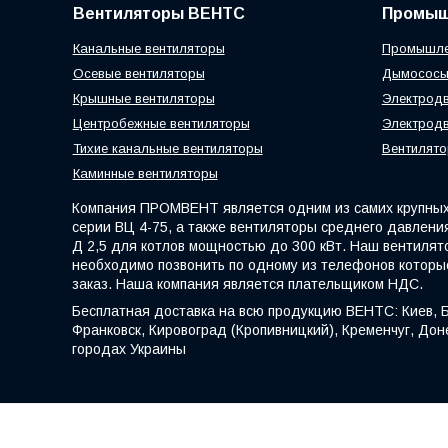
Вентиляторы ВЕНТС
Промыш
Канальные вентиляторы
Промышле
Осевые вентиляторы
Дымосос
Крышные вентиляторы
Электродв
Центробежные вентиляторы
Электродв
Тихие канальные вентиляторы
Вентилято
Каминные вентиляторы
Компания ПРОМВЕНТ является одним из самих крупных 
серии ВЦ 4-75, а также вентиляторы среднего давления
Д 2,5 для котлов мощностью до 300 кВт. Наш вентилят
необходимо позвонить по одному из телефонов которы
заказ. Наша компания является плательщиком НДС.
Бесплатная доставка на всю продукцию ВЕНТС: Киев, Б
Франковск, Кировоград (Кропивницкий), Кременчуг, Доне
городах Украины