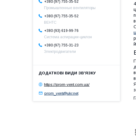
+380 (97) 755-35-52
4
Промышленные вентиляторы
ц
п
+380 (97) 755-35-52
в
ВЕНТС
С
+380 (93) 619-99-76
ц
Система аспирации-циклон
р
й
+380 (97) 755-31-23
Электродвигатели
П
д
в
в
Я
https://prom-vent.com.ua/
з
prom_vent@ukr.net
Г