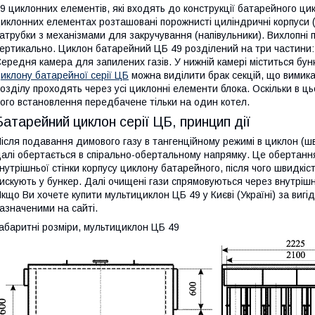
9 циклонних елементів, які входять до конструкції батарейного ци
иклонних елементах розташовані порожнисті циліндричні корпуси (в
атрубки з механізмами для закручування (напівульники). Вихлопні
ертикально. Циклон батарейний ЦБ 49 розділений на три частини:
ередня камера для запилених газів. У нижній камері міститься бу
иклону батарейної серії ЦБ
можна виділити брак секцій, що вимикаю
озділу проходять через усі циклонні елементи блока. Оскільки в ц
ого встановлення передбачене тільки на один котел.
Батарейний циклон серії ЦБ, принцип дії
ісля подавання димового газу в тангенційному режимі в циклон (швид
алі обертається в спірально-обертальному напрямку. Це обертанн
нутрішньої стінки корпусу циклону батарейного, після чого швидкіс
искують у бункер. Далі очищені гази спрямовуються через внутрі
кщо Ви хочете купити мультициклон ЦБ 49 у Києві (Україні) за ви
азначеними на сайті.
абаритні розміри, мультициклон ЦБ 49