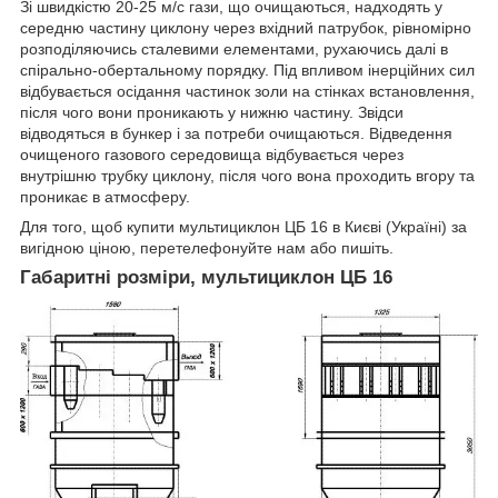
Зі швидкістю 20-25 м/с гази, що очищаються, надходять у
середню частину циклону через вхідний патрубок, рівномірно
розподіляючись сталевими елементами, рухаючись далі в
спірально-обертальному порядку. Під впливом інерційних сил
відбувається осідання частинок золи на стінках встановлення,
після чого вони проникають у нижню частину. Звідси
відводяться в бункер і за потреби очищаються. Відведення
очищеного газового середовища відбувається через
внутрішню трубку циклону, після чого вона проходить вгору та
проникає в атмосферу.
Для того, щоб купити мультициклон ЦБ 16 в Києві (Україні) за
вигідною ціною, перетелефонуйте нам або пишіть.
Габаритні розміри, мультициклон ЦБ 16