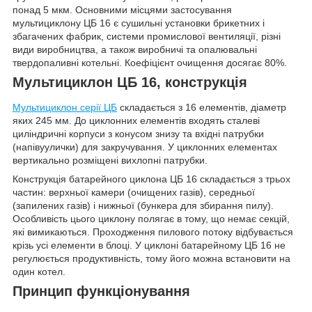
понад 5 мкм. Основними місцями застосування
мультициклону ЦБ 16 є сушильні установки брикетних і
збагачених фабрик, системи промислової вентиляції, різні
види виробництва, а також виробничі та опалювальні
твердопаливні котельні. Коефіцієнт очищення досягає 80%.
Мультициклон ЦБ 16, конструкція
Мультициклон серії ЦБ
складається з 16 елементів, діаметр
яких 245 мм. До циклонних елементів входять сталеві
циліндричні корпуси з конусом знизу та вхідні патрубки
(напівуулички) для закручування. У циклонних елементах
вертикально розміщені вихлопні патрубки.
Конструкція батарейного циклона ЦБ 16 складається з трьох
частин: верхньої камери (очищених газів), середньої
(запилених газів) і нижньої (бункера для збирання пилу).
Особливість цього циклону полягає в тому, що немає секцій,
які вимикаються. Проходження пилового потоку відбувається
крізь усі елементи в блоці. У циклоні батарейному ЦБ 16 не
регулюється продуктивність, тому його можна встановити на
один котел.
Принцип функціонування