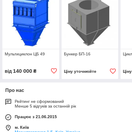
Мультициклон ЦБ 49
Бункер БП-16
Цик
140 000
від
₴
Ціну уточнюйте
Цін
Про нас
Рейтинг не сформований
Менше 5 відгуків за останній рік
Працює з 21.06.2015
м. Київ
Магнитогорская 1 Б, Київ, Україна