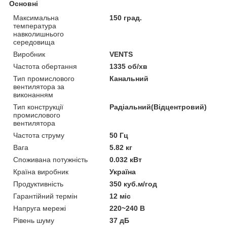
Основні
Максимальна
150 град.
температура
навколишнього
середовища
Виробник
VENTS
Частота обертання
1335 об/хв
Тип промислового
Канальний
вентилятора за
виконанням
Тип конструкції
Радіальний(Відцентровий)
промислового
вентилятора
Частота струму
50 Гц
Вага
5.82 кг
Споживана потужність
0.032 кВт
Країна виробник
Україна
Продуктивність
350 куб.м/год
Гарантійний термін
12 міс
Напруга мережі
220~240 В
Рівень шуму
37 дБ