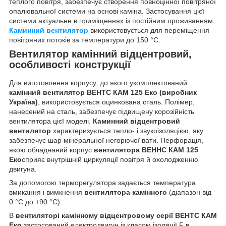
теплого повітря, забезпечує створення повноцінної повітряної
опалювальної системи на основі каміна. Застосування цієї
системи актуальне в приміщеннях із постійним проживанням.
Каминний вентилятор
використовується для переміщення
повітряних потоків за температури до 150 °C.
Вентилятор камінний відцентровий,
особливості конструкції
Для виготовлення корпусу, до якого укомплектований
камінний вентилятор ВЕНТС КАМ 125 Еко (виробник
Україна)
, використовується оцинкована сталь. Полімер,
нанесений на сталь, забезпечує підвищену корозійність
вентилятора цієї моделі.
Каминний відцентровий
вентилятор
характеризується тепло- і звукоізоляцією, яку
забезпечує шар мінеральної негорючої вати. Перфорація,
якою обладнаний корпус
вентилятора ВЕННС КАМ 125
Еко
сприяє внутрішній циркуляції повітря й охолодженню
двигуна.
За допомогою терморегулятора задається температура
вмикання і вимкнення
вентилятора камінного
(діапазон від
0 °C до +90 °C).
В
вентиляторі камінному відцентровому серії ВЕНТС КАМ
Еко
застосований електродвигун із класом ізоляції F в