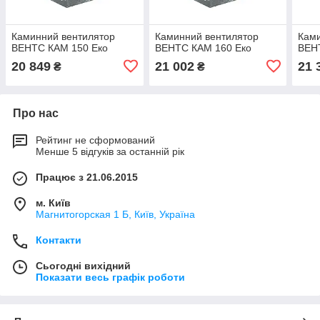
Каминний вентилятор
Каминний вентилятор
Ками
ВЕНТС КАМ 150 Еко
ВЕНТС КАМ 160 Еко
ВЕН
20 849
21 002
21 
₴
₴
Про нас
Рейтинг не сформований
Менше 5 відгуків за останній рік
Працює з 21.06.2015
м. Київ
Магнитогорская 1 Б, Київ, Україна
Контакти
Сьогодні вихідний
Показати весь графік роботи