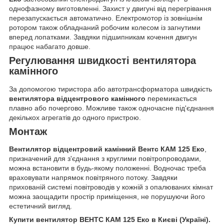
однофазному виготовленні. Захист у двигуні від перегрівання
перезапускається автоматично. Електромотор із зовнішнім
ротором також обладнаний робочим колесом із загнутими
вперед лопатками. Завдяки підшипникам кочення двигун
працює набагато довше.
Регулювання швидкості вентилятора
камінного
За допомогою тиристора або автотрансформатора швидкість
вентилятора відцентрового камінного
перемикається
плавно або почергово. Можливе також одночасне під'єднання
декількох агрегатів до одного пристрою.
Монтаж
Вентилятор відцентровий камінний Вентс КАМ 125 Еко
,
призначений для з'єднання з круглими повітропроводами,
можна встановити в будь-якому положенні. Водночас треба
враховувати напрямок повітряного потоку. Завдяки
прихованій системі повітроводів у кожній з опалюваних кімнат
можна заощадити простір приміщення, не порушуючи його
естетичний вигляд.
Купити вентилятор ВЕНТС КАМ 125 Еко в Києві (Україні).