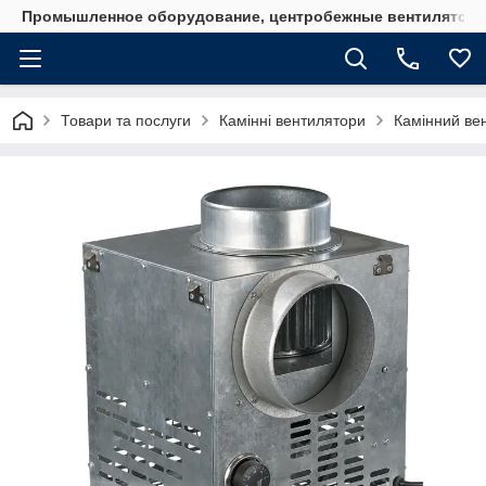
Промышленное оборудование, центробежные вентиляторы
Товари та послуги
Камінні вентилятори
Камінний ве