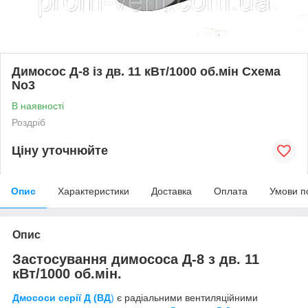
Димосос Д-8 із дв. 11 кВт/1000 об.мін Схема
No3
В наявності
Роздріб
Ціну уточнюйте
Опис
Характеристики
Доставка
Оплата
Умови п
Опис
Застосування димососа Д-8 з дв. 11
кВт/1000 об.мін.
Дмососи серії Д (ВД
)
є радіальними вентиляційними