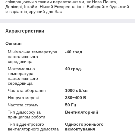
співпрацюючи з такими перевезеннями, як Нова Пошта,
Делівері, Інтайм, Нічний Експрес та інші. Вибирайте будь-який
із варіантів, зручний для Вас.
Характеристики
Основні
Мінімальна температура
-40 град.
навколишнього
середовища
Максимальна
40 град.
температура
навколишнього
середовища
Частота обертання
1000 об/хв
Напруга мережі
380~400 В
Частота струму
50 Гц
Тип димососу за
Вентиляторний
принципом роботи
Тип відцентрового
Одностороннього
вентиляторного димотяга
всмоктування