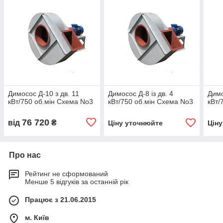
Димосос Д-10 з дв. 11
Димосос Д-8 із дв. 4
Димо
кВт/750 об.мін Схема No3
кВт/750 об.мін Схема No3
кВт/
76 720
від
₴
Ціну уточнюйте
Цін
Про нас
Рейтинг не сформований
Менше 5 відгуків за останній рік
Працює з 21.06.2015
м. Київ