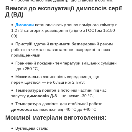
Вимоги до експлуатації димососів серії
Д (ВД)
Дмососи
встановлюють у зонах помірного клімату в
1,2 і 3 категоріях розміщення (згідно з ГОСТом 15150-
69);
Пристрій здатний витримати безперервний режим
роботи та чимале навантаження всередині та поза
приміщеннями;
Граничний показник температури змішаних сумішей
— до +250 °C;
Максимальна запиленість середовища, що
переміщається — не більш ніж 2 г/м3;
Температура повітря в поточній частині під час
запуску
димососів Д-8
– не нижче -30 °C;
Температура довкілля для стабільної роботи
димососа
коливається від -40 °C до +40 °C.
Можливі матеріали виготовлення:
Вуглецева сталь;