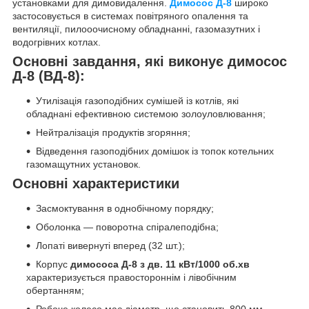
установками для димовидалення.
Димосос Д-8
широко
застосовується в системах повітряного опалення та
вентиляції, пилооочисному обладнанні, газомазутних і
водогрівних котлах.
Основні завдання, які виконує димосос
Д-8 (ВД-8):
Утилізація газоподібних сумішей із котлів, які
обладнані ефективною системою золоуловлювання;
Нейтралізація продуктів згоряння;
Відведення газоподібних домішок із топок котельних
газомащутних установок.
Основні характеристики
Засмоктування в однобічному порядку;
Оболонка — поворотна спіралеподібна;
Лопаті вивернуті вперед (32 шт.);
Корпус
димососа Д-8 з дв. 11 кВт/1000 об.хв
характеризується правостороннім і лівобічним
обертанням;
Робоче колесо має діаметр, що становить 800 мм.