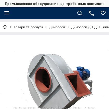
Промышленное оборудование, центробежные вентиляторы
Товари та послуги
Димососи
Димососи Д, ВД
Дим