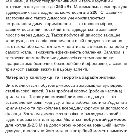
камінами, а також твердопаливними й газо-мазутними
котлами, з потужністю до
350 кВт
. Максимальна температура
відвідуваних газів водночас може досягати
220 °C
. Завдяки
застосуванню такого димососа унеможливлюється
потрапляння диму в приміщення — він повною мірою,
завдяки достатній і постійній тягі, відводиться в зовнішній
простір через димохід. Також побутовий димосос захищає
конструкцію котла від накопичення в ній продуктів згоряння,
як-от зола або сажа, які також негативно впливають на роботу
самого котла, і знижують ефективність опалення. Загалом із
застосуванням побутових димососів система опалення
працюватиме безпечно, безперебійно й ефективно, а саме ці
три якості завжди важливі в цьому аспекті.
Матеріал у конструкції та її коротка характеристика
Виготовляються побутові димососи з жароміцної вуглецевої
сталі високої якості. З неї зроблені корпус (робоча частина) і
крильчатка. Також у конструкції димососа є двигун — він
встановлений зовні корпусу, а його робоча частина з'єднана з
крильчаткою та прикріплена всередину корпусу за допомогою
фланця. Загалом димосос за зовнішнім виглядом схожий із
відцентровим вентилятором. Міститься
побутовий димосос
для котла
Д-2,5 М за допомогою кнопок на зовнішній частині
двигуна, аналогічно його можна в потрібний момент вимкнути.