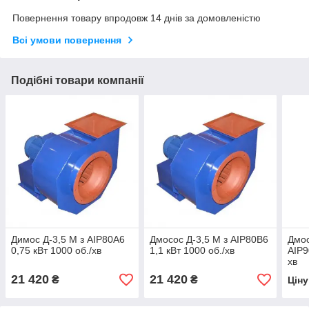
Повернення товару впродовж 14 днів за домовленістю
Всі умови повернення
Подібні товари компанії
Димос Д-3,5 М з АІР80А6
Дмосос Д-3,5 М з АІР80В6
Дмос
0,75 кВт 1000 об./хв
1,1 кВт 1000 об./хв
АІР9
хв
21 420
21 420
₴
₴
Цін