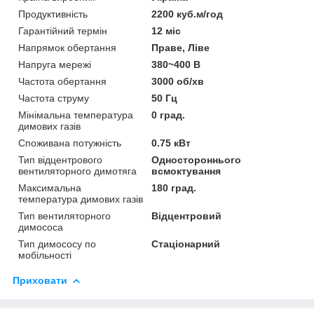
Продуктивність
2200 куб.м/год
Гарантійний термін
12 міс
Напрямок обертання
Праве, Ліве
Напруга мережі
380~400 В
Частота обертання
3000 об/хв
Частота струму
50 Гц
Мінімальна температура
0 град.
димових газів
Споживана потужність
0.75 кВт
Тип відцентрового
Одностороннього
вентиляторного димотяга
всмоктування
Максимальна
180 град.
температура димових газів
Тип вентиляторного
Відцентровий
димососа
Тип димососу по
Стаціонарний
мобільності
Приховати