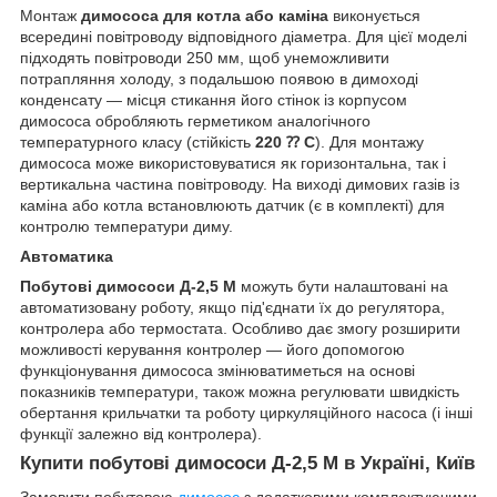
Монтаж
димососа для котла або каміна
виконується
всередині повітроводу відповідного діаметра. Для цієї моделі
підходять повітроводи 250 мм, щоб унеможливити
потрапляння холоду, з подальшою появою в димоході
конденсату — місця стикання його стінок із корпусом
димососа обробляють герметиком аналогічного
температурного класу (стійкість
220 ⁇ С
). Для монтажу
димососа може використовуватися як горизонтальна, так і
вертикальна частина повітроводу. На виході димових газів із
каміна або котла встановлюють датчик (є в комплекті) для
контролю температури диму.
Автоматика
Побутові димососи Д-2,5 М
можуть бути налаштовані на
автоматизовану роботу, якщо під'єднати їх до регулятора,
контролера або термостата. Особливо дає змогу розширити
можливості керування контролер — його допомогою
функціонування димососа змінюватиметься на основі
показників температури, також можна регулювати швидкість
обертання крильчатки та роботу циркуляційного насоса (і інші
функції залежно від контролера).
Купити побутові димососи Д-2,5 М в Україні, Київ
Замовити побутовою
димосос
з додатковими комплектуючими