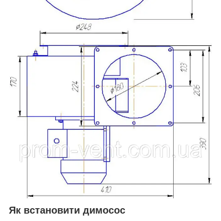
Як встановити димосос