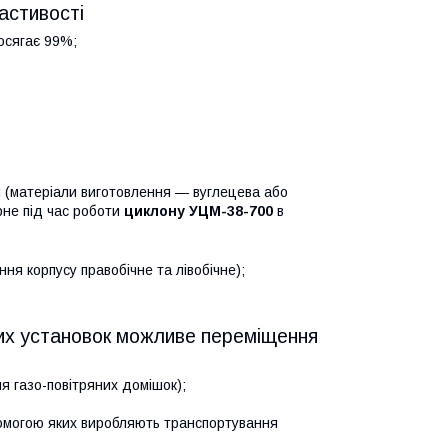
астивості
сягає 99%;
я (матеріали виготовлення — вуглецева або
рне під час роботи
циклону УЦМ-38-700
в
ння корпусу правобічне та лівобічне);
аких установок можливе переміщення
я газо-повітряних домішок);
помогою яких виробляють транспортування