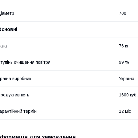
іаметр
700
Основні
ага
76 кг
тупінь очищення повітря
99 %
раїна виробник
Україна
родуктивність
1600 куб
арантійний термін
12 міс
нформація для замовлення