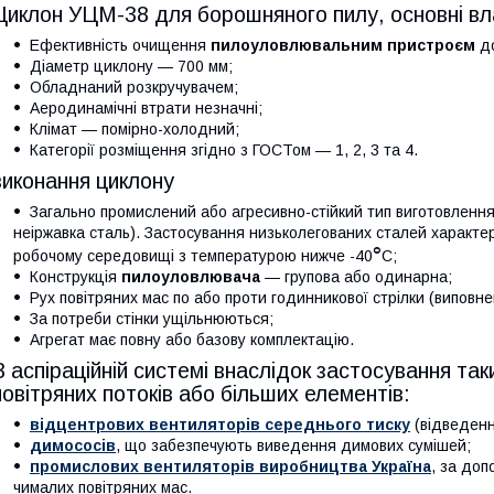
Циклон УЦМ-38 для борошняного пилу, основні вл
Ефективність очищення
пилоуловлювальним пристроєм
до
Діаметр циклону — 700 мм;
Обладнаний розкручувачем;
Аеродинамічні втрати незначні;
Клімат — помірно-холодний;
Категорії розміщення згідно з ГОСТом — 1, 2, 3 та 4.
виконання циклону
Загально промислений або агресивно-стійкий тип виготовленн
неіржавка сталь). Застосування низьколегованих сталей характе
°
робочому середовищі з температурою нижче -40
С;
Конструкція
пилоуловлювача
— групова або одинарна;
Рух повітряних мас по або проти годинникової стрілки (виповне
За потреби стінки ущільнюються;
Агрегат має повну або базову комплектацію.
В аспіраційній системі внаслідок застосування т
повітряних потоків або більших елементів:
відцентрових вентиляторів середнього тиску
(відведенн
димососів
, що забезпечують виведення димових сумішей;
промислових вентиляторів виробництва Україна
, за до
чималих повітряних мас.