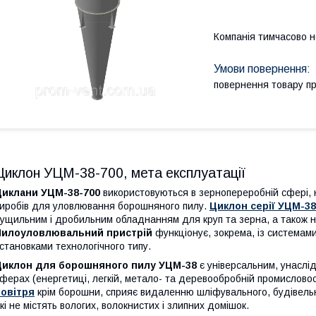
Компанія тимчасово 
повернення товару п
Циклон УЦМ-38-700, мета експлуатації
Циклани УЦМ-38-700
використовуються в зернопереробній сфері, 
иробів для уловлювання борошняного пилу.
Циклон серії УЦМ-38
ущильним і дробильним обладнанням для круп та зерна, а також н
Пилоуловлювальний пристрій
функціонує, зокрема, із системами
становками технологічного типу.
Циклон для борошняного пилу УЦМ-38
є універсальним, унаслі
ферах (енергетиці, легкій, метало- та деревообробній промисловос
повітря
крім борошни, сприяє видаленню шліфувального, будівельно
кі не містять вологих, волокнистих і злипних домішок.