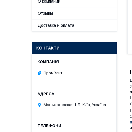
О компании
Отзывы
Доставка и оплата
КОНТАКТИ
ПромВент
в
л
у
Магнитогорская 1 Б, Київ, Україна
с
я