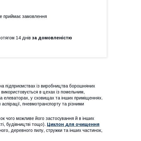
не приймає замовлення
ротягом 14 днів
за домовленістю
на підприємствах із виробництва борошняних
використовується в цехах із помельним,
а елеваторах, у сховищах та інших приміщеннях.
 аспірації, пневмотранспорту та різними
док чого можливе його застосування й в інших
ті, будівництві тощо).
Циклон для очищення
го, деревного пилу, стружки та інших частинок,