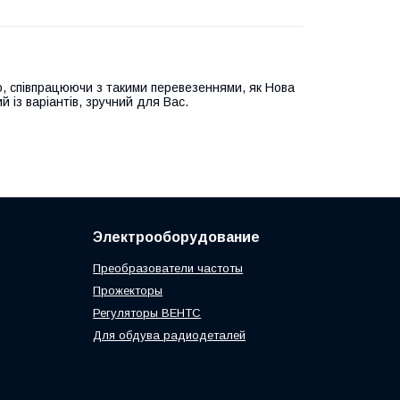
, співпрацюючи з такими перевезеннями, як Нова
й із варіантів, зручний для Вас.
Электрооборудование
Преобразователи частоты
Прожекторы
Регуляторы ВЕНТС
Для обдува радиодеталей