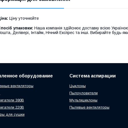
іна:
Ціну уточнюйте
посіб упаковки:
Наша компанія здійснює доставку всією Україною
ошта, Делівері, Інтайм, Нічний Експрес та інші. Вибирайте будь-яки
ленное оборудование
Система аспирации
нные вентиляторы
Цыклоны
ы
Пылоуловители
игатели 380В
Мультициклоны
игатели 220В
Пылевые вентиляторы
ры для сушки