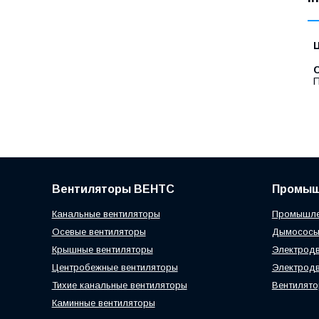
Ц
С
П
Вентиляторы ВЕНТС
Промыш
Канальные вентиляторы
Промышле
Осевые вентиляторы
Дымосос
Крышные вентиляторы
Электродв
Центробежные вентиляторы
Электродв
Тихие канальные вентиляторы
Вентилято
Каминные вентиляторы