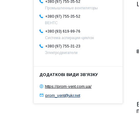
+380 (97) 755-35-52
Промышленные вентиляторы
+380 (97) 755-35-52
ВЕНТС
+380 (93) 619-99-76
Система аспирации-циклон
+380 (97) 755-31-23
Электродвигатели
https://prom-vent.com.ua/
prom_vent@ukr.net