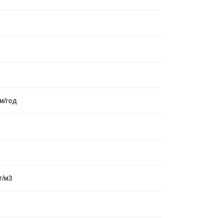
.м/год
г/м3