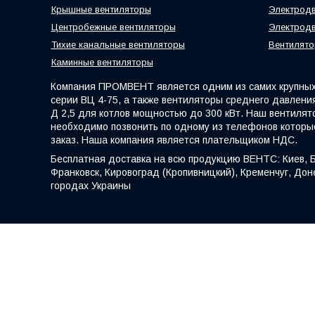
Крышные вентиляторы
Электродв
Центробежные вентиляторы
Электродв
Тихие канальные вентиляторы
Вентилято
Каминные вентиляторы
Компания ПРОМВЕНТ является одним из самих крупных 
серии ВЦ 4-75, а также вентиляторы среднего давления
Д 2,5 для котлов мощностью до 300 кВт. Наш вентилят
необходимо позвонить по одному из телефонов которы
заказ. Наша компания является плательщиком НДС.
Бесплатная доставка на всю продукцию ВЕНТС: Киев, Б
Франковск, Кировоград (Кропивницкий), Кременчуг, Доне
городах Украины