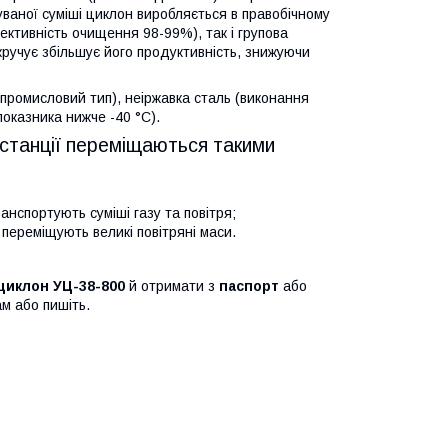
ваної суміші циклон виробляється в правобічному
фективність очищення 98-99%), так і групова
кручує збільшує його продуктивність, знижуючи
промисловий тип), неіржавка сталь (виконання
показника нижче -40 °C).
убстанції переміщаються такими
ранспортують суміші газу та повітря;
 переміщують великі повітряні маси.
циклон УЦ-38-800
й отримати з
паспорт
або
м або пишіть.