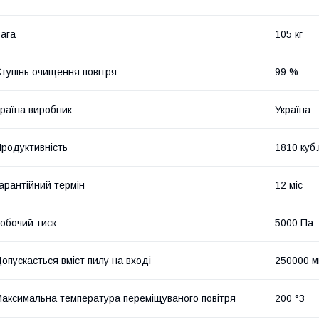
ага
105 кг
тупінь очищення повітря
99 %
раїна виробник
Україна
родуктивність
1810 куб
арантійний термін
12 міс
обочий тиск
5000 Па
опускається вміст пилу на вході
250000 м
аксимальна температура переміщуваного повітря
200 °З