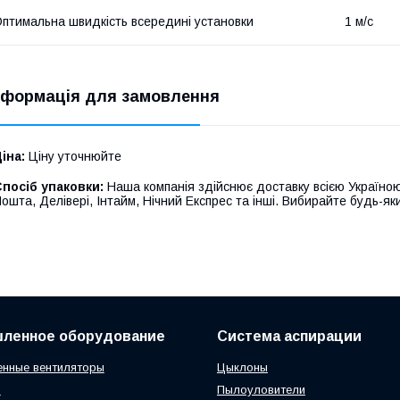
птимальна швидкість всередині установки
1 м/с
нформація для замовлення
іна:
Ціну уточнюйте
посіб упаковки:
Наша компанія здійснює доставку всією Україною
ошта, Делівері, Інтайм, Нічний Експрес та інші. Вибирайте будь-яки
ленное оборудование
Система аспирации
нные вентиляторы
Цыклоны
ы
Пылоуловители