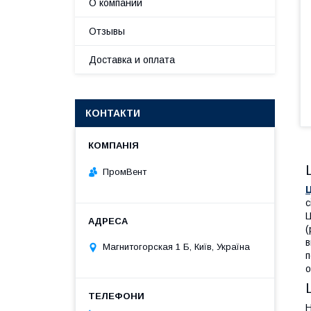
О компании
Отзывы
Доставка и оплата
КОНТАКТИ
ПромВент
Ц
с
Ц
(
в
Магнитогорская 1 Б, Київ, Україна
п
о
Н