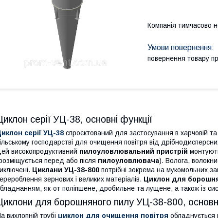
Компанія тимчасово 
повернення товару п
Циклон серії УЦ-38, основні функції
иклон серії УЦ-38
спроєктований для застосування в харчовій та
ільському господарстві для очищення повітря від дрібнодисперсних
ей високопродуктивний
пилоуловлювальний пристрій
монтують
розміщується перед або після
пилоуловлювача
). Волога, волокн
иключені.
Циклани УЦ-38-800
потрібні зокрема на мукомольних за
ерероблення зернових і великих матеріалів.
Циклон для борошня
бладнанням, як-от поліпшене, дробильне та лущене, а також із си
Циклони для борошняного пилу УЦ-38-800, основні
а вихлопній трубі
циклон для очищення повітря
обладнується п