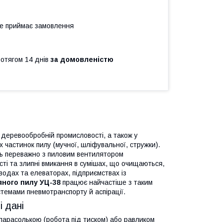
не приймає замовлення
ротягом 14 днів
за домовленістю
 деревообробній промисловості, а також у
 частинок пилу (мучної, шліфувальної, стружки).
 переважно з пиловим вентилятором
исті та злипні вмикання в сумішах, що очищаються,
водах та елеваторах, підприємствах із
ного пилу УЦ-38
працює найчастіше з таким
стемами пневмотранспорту й аспірації.
 дані
арасолькою (робота під тиском) або равликом