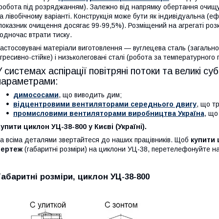
робота під розряджанням). Залежно від напрямку обертання очищу
а лівобічному варіанті. Конструкція може бути як індивідуальна (е
показник очищення досягає 99-99,5%). Розміщений на агрегаті роз
одночас втрати тиску.
астосовувані матеріали виготовлення — вуглецева сталь (загально
гресивно-стійке) і низьколеговані сталі (робота за температурного 
У системах аспірації повітряні потоки та великі с
параметрами:
димососами
, що виводить дим;
відцентровими вентиляторами середнього двигу
, що т
промисловими вентиляторами виробництва Україна
, що
упити циклон УЦ-38-800 у Києві (Україні).
а всіма деталями звертайтеся до наших працівників. Щоб
купити 
чертеж
(габаритні розміри) на циклони УЦ-38, перетелефонуйте на
Габаритні розміри, циклон УЦ-38-800