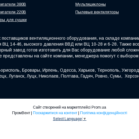
игатели 380В
Мультициклоны
игатели 220В
Пылевые вентиляторы
ры для сушки
поставщиков вентиляционного оборудования, на складе компани
 ВЦ 14-46, высокого давления ВВД или ВЦ 10-28 и 6-28. Также вс
орный завод готов изготовить для Вас оборудование любой сложно
е представлены на сайте компании, менеджера помогут с выбором
орисполь, Бровары, Ирпень, Одесса, Харьков, Тернополь, Ужгород
цк, Луганск, Луцк, Николаев, Полтава, Гадяч, Ровно, Сумы, Херсо
Сайт створений на маркетплейсі
Prom.ua
ПромВент |
Поскаржитися на контент
|
Політика конфіденційності
Select Language
▼