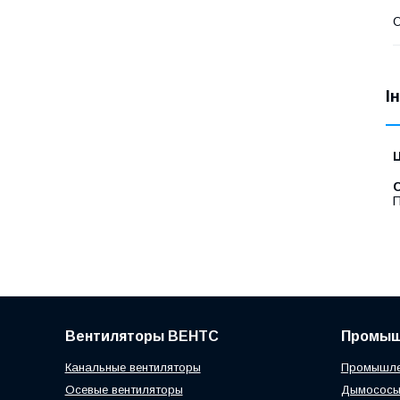
О
І
Ц
С
П
Вентиляторы ВЕНТС
Промыш
Канальные вентиляторы
Промышле
Осевые вентиляторы
Дымосос