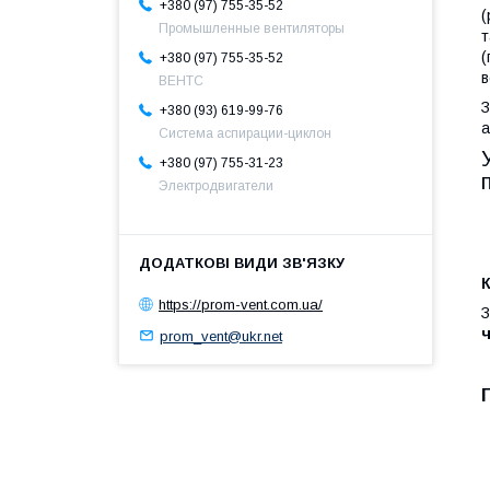
+380 (97) 755-35-52
(
Промышленные вентиляторы
т
(
+380 (97) 755-35-52
в
ВЕНТС
З
+380 (93) 619-99-76
а
Система аспирации-циклон
+380 (97) 755-31-23
Электродвигатели
К
https://prom-vent.com.ua/
З
prom_vent@ukr.net