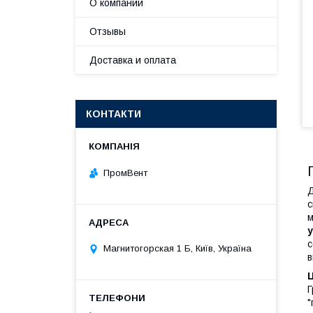
О компании
Отзывы
Доставка и оплата
КОНТАКТИ
ПромВент
Д
с
м
с
Магнитогорская 1 Б, Київ, Україна
в
Г
"