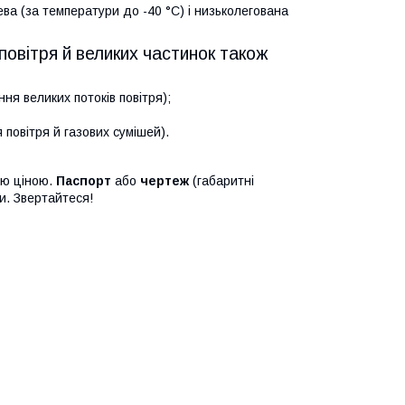
ва (за температури до -40 °C) і низьколегована
повітря й великих частинок також
ня великих потоків повітря);
повітря й газових сумішей).
ою ціною.
Паспорт
або
чертеж
(габаритні
и. Звертайтеся!