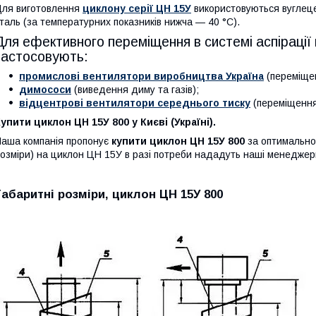
ля виготовлення
циклону серії ЦН 15У
використовуються вуглеце
таль (за температурних показників нижча — 40 °C).
Для ефективного переміщення в системі аспірації 
застосовують:
промислові вентилятори виробництва Україна
(переміщен
димососи
(виведення диму та газів);
відцентрові вентилятори середнього тиску
(переміщення 
упити циклон ЦН 15У 800 у Києві (Україні).
аша компанія пропонує
купити циклон ЦН 15У 800
за оптимальн
озміри) на циклон ЦН 15У в разі потреби нададуть наші менеджер
Габаритні розміри, циклон ЦН 15У 800