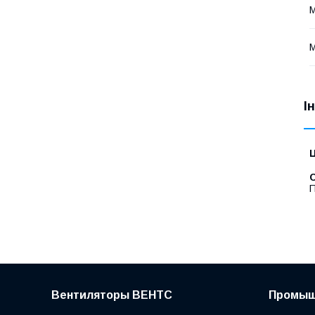
М
М
І
Ц
С
П
Вентиляторы ВЕНТС
Промыш