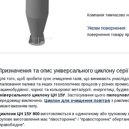
Компанія тимчасово 
повернення товару п
Призначення та опис універсального циклону сері
ля того, щоб зробити сухе очищення газів, що виникають унаслідо
палювання палива та інших технологічних процесів у різних промисл
ашинобудівної, чорної та кольорової металургії, енергетиці, буді
універсального циклону ЦН 15У
. Застосування цього
пилоулов
ередовищі виключено.
Циклон для очищення повітря
з равлик
ивантаженням пилу.
Циклони ЦН 15У 800
виготовляються в одиночному або груповому виг
рупове виготовлення має "лівостороннє" і "правостороннє" обертанн
правобхідне".