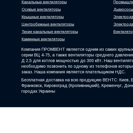
Канальные вентиляторы
Промышле
Осевые вентиляторы
Дымосос
Крышные вентиляторы
Электродв
Центробежные вентиляторы
Электродв
Тихие канальные вентиляторы
Вентилято
Каминные вентиляторы
Компания ПРОМВЕНТ является одним из самих крупных 
серии ВЦ 4-75, а также вентиляторы среднего давления
Д 2,5 для котлов мощностью до 300 кВт. Наш вентилят
необходимо позвонить по одному из телефонов которы
заказ. Наша компания является плательщиком НДС.
Бесплатная доставка на всю продукцию ВЕНТС: Киев, Б
Франковск, Кировоград (Кропивницкий), Кременчуг, Доне
городах Украины