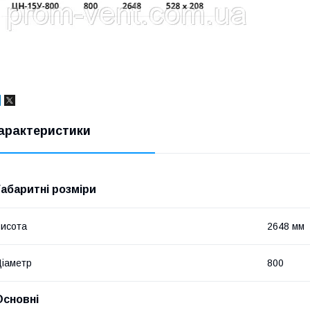
арактеристики
Габаритні розміри
исота
2648 мм
іаметр
800
Основні