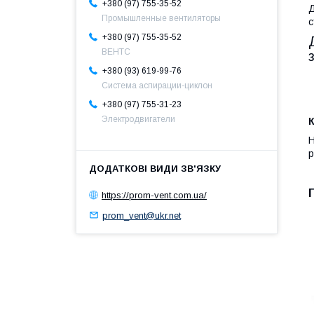
+380 (97) 755-35-52
Д
Промышленные вентиляторы
с
+380 (97) 755-35-52
ВЕНТС
+380 (93) 619-99-76
Система аспирации-циклон
+380 (97) 755-31-23
Электродвигатели
К
Н
р
https://prom-vent.com.ua/
prom_vent@ukr.net