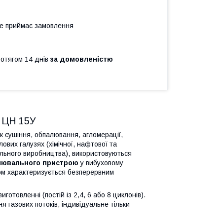
не приймає замовлення
ротягом 14 днів
за домовленістю
ї ЦН 15У
к сушіння, обпалювання, агломерації,
ових галузях (хімічної, нафтової та
вельного виробництва), використовуються
лювального пристрою
у вибуховому
ом характеризується безперервним
отовленні (постій із 2,4, 6 або 8 циклонів).
я газових потоків, індивідуальне тільки