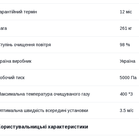
арантійний термін
12 міс
ага
261 кг
тупінь очищення повітря
98 %
раїна виробник
Україна
обочий тиск
5000 Па
аксимальна температура очищуваного газу
400 °З
птимальна швидкість всередині установки
3.5 м/с
Користувальницькі характеристики