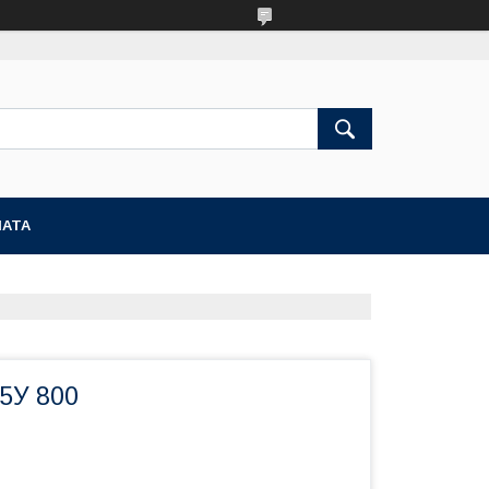
ЛАТА
5У 800