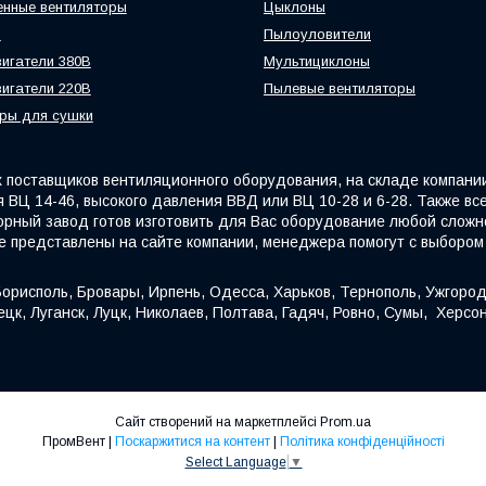
нные вентиляторы
Цыклоны
ы
Пылоуловители
игатели 380В
Мультициклоны
игатели 220В
Пылевые вентиляторы
ры для сушки
поставщиков вентиляционного оборудования, на складе компани
 ВЦ 14-46, высокого давления ВВД или ВЦ 10-28 и 6-28. Также вс
орный завод готов изготовить для Вас оборудование любой сложно
е представлены на сайте компании, менеджера помогут с выбором
орисполь, Бровары, Ирпень, Одесса, Харьков, Тернополь, Ужгород
цк, Луганск, Луцк, Николаев, Полтава, Гадяч, Ровно, Сумы, Херсо
Сайт створений на маркетплейсі
Prom.ua
ПромВент |
Поскаржитися на контент
|
Політика конфіденційності
Select Language
▼