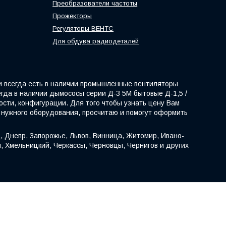
Преобразователи частоты
Прожекторы
Регуляторы ВЕНТС
Для обдува радиодеталей
и всегда есть в наличии промышленные вентиляторы
егда в наличии дымососы серии Д-3 5М бытовые Д-1,5 /
сти, конфигурации. Для того чтобы узнать цену Вам
 нужного оборудования, просчитаю и помогут оформить
, Днепр, Запорожье, Львов, Винница, Житомир, Ивано-
н, Хмельницкий, Черкассы, Черновцы, Чернигов и других