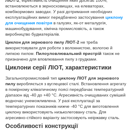
ЛІОТ-2
, ефективність очищення яких досягає 100%,
встановлюються в зерносховищах, на елеваторах,
комбікормових заводах. У разі дотримання необхідних
експлуатаційних вимог передбачено застосування
циклону
для очищення повітря
в галузях, як-от металургія,
машинобудування, хімічна промисловість, а також
виробництво будматеріалів.
Циклон для зернового пилу ЛІОТ-2
не треба
використовувати для роботи з волокнистою, вологою й
липкою пилом.
Пилоуловлювальний пристрій
також не
призначено для вловлювання пилу з грудками.
Циклони серії ЛІОТ, характеристики
Загальнопромисловий тип
циклону ЛІОТ для зернового
пилу
виробляється з вуглецевої сталі. Встановлення агрегату
в помірному кліматичному поясі передбачає температурний
діапазон від -40 до +40 °C. Агресивність очищуваних сумішей
водночас унеможливлена. У разі експлуатації за
температурних показників нижче -40 °C для виготовлення
циклону використовують низьколеговану сталь. Для
агресивно-стійкого варіанту застосовують неіржавку сталь.
Особливості конструкції