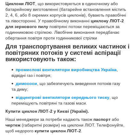
Циклони ЛІОТ
, що використовуються в одиночному або
батарейному виготовленні (батарейне встановлення містить
2, 4, 6, або 8 окремих корпусів циклонів), бувають правобічні
та лівосторонні. У правобічному виконанні
циклону ЛІОТ-2
для зернового пилу
повітряні потоки переміщаються за
годинниковою стрілкою. Лівобічне виконання передбачає
обертання повітря проти годинникової стрілки
Для транспортування великих частинок і
повітряних потоків у системі аспірації
використовують також:
промислові вентилятори виробництва Україна
,
відвідні газ і повітря;
димососи
, що забезпечують виведення потоків газу
та диму;
відцентрові вентилятори середнього тиску
, що
переміщують повітряні та газові маси.
Купити циклон ЛІОТ-2 у Києві (Україні).
Наші менеджери за потреби надають також
паспорт
або
чертеж
(габаритні розміри) на циклони ЛІОТ. Телефонуйте,
щоб недорого
купити циклон ЛІОТ-2
.