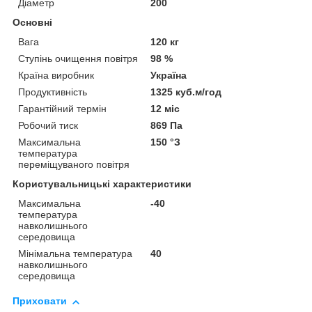
Діаметр
200
Основні
Вага
120 кг
Ступінь очищення повітря
98 %
Країна виробник
Україна
Продуктивність
1325 куб.м/год
Гарантійний термін
12 міс
Робочий тиск
869 Па
Максимальна
150 °З
температура
переміщуваного повітря
Користувальницькі характеристики
Максимальна
-40
температура
навколишнього
середовища
Мінімальна температура
40
навколишнього
середовища
Приховати