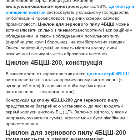
переміщення зерна. Коефіцієнт очищення
пилоуловлювальним пристроєм
досягає 98%.
Циклон для
очищення повітря
застосовують у сільському господарстві,
хлібопекарній промисловості та різних сферах харчової
промисловості.
Циклон для зернового пилу 4БЦШ
можна
встановлювати спільно з пневмотранспортним і аспіраційним
обладнанням, а також з обладнанням помильного типу
(виробництво круп і борошна) і на комбікормових заводах.
Очисні повітряні суміші не мають містити вологу, липкі
включення і велику кількість абразивних частинок.
Циклон 4БЦШ-200, конструкція
В зависимости от характеристик смеси
циклон серії 4БЦШ
виготовляється в загальнопромисловому виготовленні (з
вуглецевої сталі) й агресивно-стійкому (матеріал
виготовлення — неіржавка сталь).
Конструкція
циклону 4БЦШ-200 для зернового пилу
представлена батарейною установкою, до якої входять 4
окремі корпуси циклону БЦ (ЦР). Залежно від того, у якому
напрямку рухаються суміші, агрегат може бути лівобічним і
правостороннім.
Циклон для зернового пилу 4БЦШ-200
складається з таких елементів: