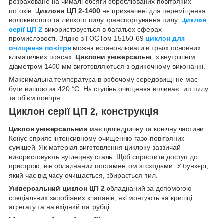
розраховане на чималі обсяги оброблюваних повітряних
потоків.
Циклони ЦП 2-1400
не призначені для переміщення
волокнистого та липкого пилу транспортування пилу.
Циклон
серії ЦП 2
використовується в багатьох сферах
промисловості. Згідно з ГОСТом 15150-69
циклон для
очищення повітря
можна встановлювати в трьох основних
кліматичних поясах.
Циклони універсальні
; з внутрішнім
діаметром 1400 мм виготовляються в одиночному виконанні.
Максимальна температура в робочому середовищі не має
бути вищою за 420 °C. На ступінь очищення впливає тип пилу
та об'єм повітря.
Циклон серії ЦП 2, конструкція
Циклон універсальний
має циліндричну та конічну частини.
Конус сприяє інтенсивному очищенню газо-повітряних
сумішей. Як матеріал виготовлення циклону зазвичай
використовують вуглецеву сталь. Щоб спростити доступ до
пристрою, він обладнаний постаментом зі сходами. У бункері,
який час від часу очищається, збирається пил.
Універсальний циклон ЦП 2
обладнаний за допомогою
спеціальних запобіжних клапанів, які монтують на кришці
агрегату та на вхідний патрубці.