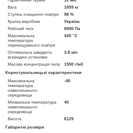
Гарантійний термін
12 міс
Вага
1059 кг
Ступінь очищення повітря
98 %
Країна виробник
Україна
Робочий тиск
6000 Па
Максимальна
420 °З
температура
переміщуваного повітря
Оптимальна швидкість
3.8 м/с
всередині установки
Масова концентрація пилу
1500 г/м3
Користувальницькі характеристики
Максимальна
-40
температура
навколишнього
середовища
Мінімальна температура
40
навколишнього
середовища
Висота
6129
Габаритні розміри