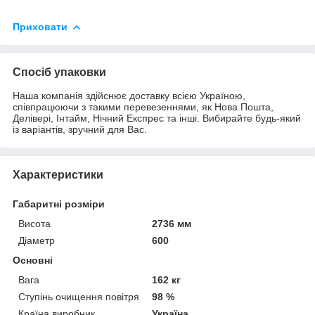
Приховати
Спосіб упаковки
Наша компанія здійснює доставку всією Україною,
співпрацюючи з такими перевезеннями, як Нова Пошта,
Делівері, Інтайм, Нічний Експрес та інші. Вибирайте будь-який
із варіантів, зручний для Вас.
Характеристики
Габаритні розміри
Висота
2736 мм
Діаметр
600
Основні
Вага
162 кг
Ступінь очищення повітря
98 %
Країна виробник
Україна