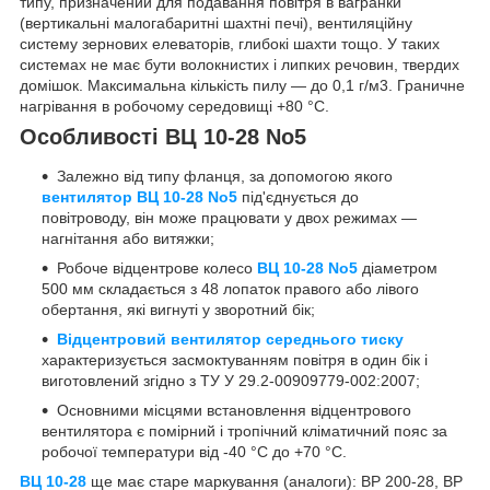
типу, призначений для подавання повітря в вагранки
(вертикальні малогабаритні шахтні печі), вентиляційну
систему зернових елеваторів, глибокі шахти тощо. У таких
системах не має бути волокнистих і липких речовин, твердих
домішок. Максимальна кількість пилу — до 0,1 г/м3. Граничне
нагрівання в робочому середовищі +80 °C.
Особливості ВЦ 10-28 No5
Залежно від типу фланця, за допомогою якого
вентилятор ВЦ 10-28 No5
під'єднується до
повітроводу, він може працювати у двох режимах —
нагнітання або витяжки;
Робоче відцентрове колесо
ВЦ 10-28 No5
діаметром
500 мм складається з 48 лопаток правого або лівого
обертання, які вигнуті у зворотний бік;
Відцентровий вентилятор середнього тиску
характеризується засмоктуванням повітря в один бік і
виготовлений згідно з ТУ У 29.2-00909779-002:2007;
Основними місцями встановлення відцентрового
вентилятора є помірний і тропічний кліматичний пояс за
робочої температури від -40 °C до +70 °C.
ВЦ 10-28
ще має старе маркування (аналоги): ВР 200-28, ВР