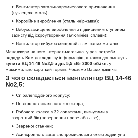
Вентилятор загальнопромислового призначення
(вуглецева сталь);
Корозійне вироблення (сталь неіржавка);
Вибухозахищене вироблення з підвищеним ступенем
захисту від іскроутворення (алюмінієві сплави);
Вентилятор вибухозахищений зі змішаних металів.
Менеджери нашого інтернет-магазина у разі потреби
нададуть Вам докладнішу інформацію, а також допоможуть
купити
ВЦ 14-46 No2,5 з дв. 5,5 кВт 3000 об./хв.
у
максимально короткий термін. Чекаємо Ваших дзвінків.
З чого складається вентилятор ВЦ 14-46
No2,5:
Спіралеподібного корпусу;
Повітропоглинального колектора;
Робочого колеса з 32 лопатками, вигнутими у
зворотний бік (повернення праве або ліве);
Звареної станини;
Асинхронного загальнопромислового електродвигуна