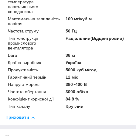
температура
навколишнього
середовища
Максимальна запиленість
100 мг/куб.м
повітря
Частота струму
50 Гц
Тип конструкції
Радіальний(Відцентровий)
промислового
вентилятора
Вага
38 кг
Країна виробник
Україна
Продуктивність
5000 куб.м/год
Гарантійний термін
12 міс
Напруга мережі
380~400 В
Частота обертання
3000 об/хв
Коефіцієнт корисної дії
84.8 %
Тип каналу
Круглий
Приховати