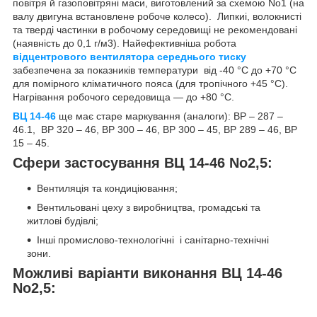
повітря й газоповітряні маси, виготовлений за схемою No1 (на
валу двигуна встановлене робоче колесо). Липкиі, волокнисті
та тверді частинки в робочому середовищі не рекомендовані
(наявність до 0,1 г/м3). Найефективніша робота
відцентрового вентилятора середнього тиску
забезпечена за показників температури від -40 °C до +70 °C
для помірного кліматичного пояса (для тропічного +45 °C).
Нагрівання робочого середовища — до +80 °C.
ВЦ 14-46
ще має старе маркування (аналоги): ВР – 287 –
46.1, ВР 320 – 46, ВР 300 – 46, ВР 300 – 45, ВР 289 – 46, ВР
15 – 45.
Сфери застосування ВЦ 14-46 No2,5:
Вентиляція та кондиціювання;
Вентильовані цеху з виробництва, громадські та
житлові будівлі;
Інші промислово-технологічні і санітарно-технічні
зони.
Можливі варіанти виконання ВЦ 14-46
No2,5: