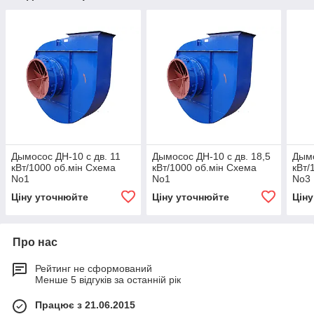
Дымосос ДН-10 с дв. 11
Дымосос ДН-10 с дв. 18,5
Дымо
кВт/1000 об.мін Схема
кВт/1000 об.мін Схема
кВт/
No1
No1
No3
Ціну уточнюйте
Ціну уточнюйте
Цін
Про нас
Рейтинг не сформований
Менше 5 відгуків за останній рік
Працює з 21.06.2015