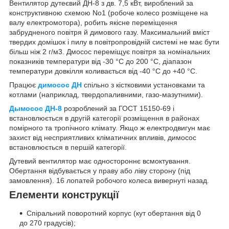
Вентилятор дутеєвий ДН-8 з дв. 7,5 кВт, вироблений за
конструктивною схемою No1 (робоче колесо розміщене на
валу електромотора), робить якісне переміщення
забрудненого повітря й димового газу. Максимальний вміст
твердих домішок і пилу в повітропровідній системі не має бути
більш ніж 2 г/м3. Дмосос переміщує повітря за номінальних
показників температури від -30 °C до 200 °C, діапазон
температури довкілля коливається від -40 °C до +40 °C.
Працює
димосос ДН
спільно з кістковими установками та
котлами (наприклад, твердопаливними, газо-мазутними).
Дымосос ДН-8
розроблений за ГОСТ 15150-69 і
встановлюється в другій категорії розміщення в районах
помірного та тропічного клімату. Якщо ж електродвигун має
захист від несприятливих кліматичних впливів, димосос
встановлюється в першій категорії.
Дутевий вентилятор має одностороннє всмоктування.
Обертання відбувається у праву або ліву сторону (під
замовлення). 16 лопатей робочого колеса вивернуті назад.
Елементи конструкції
Спіральний поворотний корпус (кут обертання від 0
до 270 градусів);