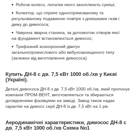
Робоче колесо, лопатки якого захоплюють суміші;
Колектор, що сприяє односпрямованому та
регульованому подаванню повітря з домішками газів і
диму до димососа;
Чавунна зварна станина, за допомогою отворів якої
на фундамент встановлюється димосос;
Трифазний асинхронний двигун
загальнопромислового або вибухозахищеного типу
(залежно від виготовлення димососа).
Купить ДН-8 с дв. 7,5 кВт 1000 об./хв у Києві
(Україні).
Деталі димососа ДН-8 з дв. 7,5 кВт 1000 об./хв, який пропонує
компанія ПРОМ-ВЕНТ, виготовляються та збираються
досвідченими фахівцями на заводі. Завод також надає
гарантію на димосс серії ДН-8 із дв. 7,5 кВт на 1 рік.
Аеродинамічні характеристики, димосос ДН-8 с
дв. 7,5 кВт 1000 об./хв Схема No1