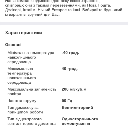
Наша компанія здійснює доставку всією Україною,
співпрацюючи з такими перевезеннями, як Нова Пошта,
Делівері, Інтайм, Нічний Експрес та інші. Вибирайте будь-який
із варіантів, зручний для Вас.
Характеристики
Основні
Мінімальна температура
-40 град.
навколишнього
середовища
Максимальна
40 град.
температура
навколишнього
середовища
Максимальна запиленість
200 мг/куб.м
повітря
Частота струму
50 Гц
Тип димососу за
Вентиляторний
принципом роботи
Тип відцентрового
Одностороннього
вентиляторного димотяга
всмоктування