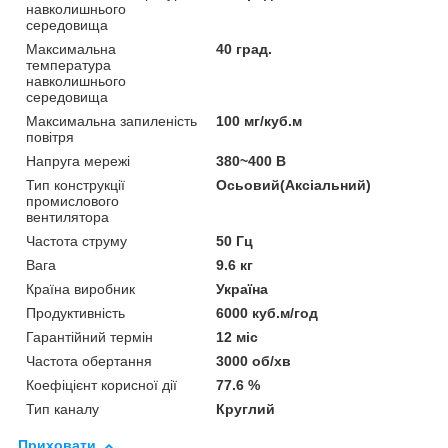
навколишнього
середовища
Максимальна
40 град.
температура
навколишнього
середовища
Максимальна запиленість
100 мг/куб.м
повітря
Напруга мережі
380~400 В
Тип конструкції
Осьовий(Аксіальний)
промислового
вентилятора
Частота струму
50 Гц
Вага
9.6 кг
Країна виробник
Україна
Продуктивність
6000 куб.м/год
Гарантійний термін
12 міс
Частота обертання
3000 об/хв
Коефіцієнт корисної дії
77.6 %
Тип каналу
Круглий
Приховати