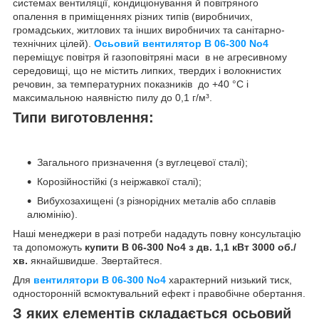
системах вентиляції, кондиціонування й повітряного
опалення в приміщеннях різних типів (виробничих,
громадських, житлових та інших виробничих та санітарно-
технічних цілей).
Осьовий вентилятор В 06-300 No4
переміщує повітря й газоповітряні маси в не агресивному
середовищі, що не містить липких, твердих і волокнистих
речовин, за температурних показників до +40 °C і
максимальною наявністю пилу до
0,1 г/м³.
Типи виготовлення:
Загального призначення (з вуглецевої сталі);
Корозійностійкі (з неіржавкої сталі);
Вибухозахищені (з різнорідних металів або сплавів
алюмінію).
Наші менеджери в разі потреби нададуть повну консультацію
та допоможуть
купити В 06-300 No4 з дв. 1,1 кВт 3000 об./
хв.
якнайшвидше. Звертайтеся.
Для
вентилятори В 06-300 No4
характерний низький тиск,
односторонній всмоктувальний ефект і правобічне обертання.
З яких елементів складається осьовий