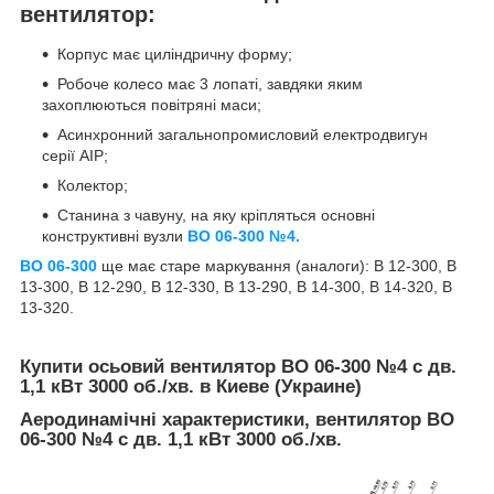
вентилятор:
Корпус має циліндричну форму;
Робоче колесо має 3 лопаті, завдяки яким
захоплюються повітряні маси;
Асинхронний загальнопромисловий електродвигун
серії АІР;
Колектор;
Станина з чавуну, на яку кріпляться основні
конструктивні вузли
ВО 06-300 №4.
ВО 06-300
ще має старе маркування (аналоги): В 12-300, В
13-300, В 12-290, В 12-330, В 13-290, В 14-300, В 14-320, В
13-320.
Купити осьовий вентилятор
ВО 06-300 №4 с дв.
1,1 кВт 3000 об./хв.
в Киеве (Украине)
Аеродинамічні характеристики, вентилятор
ВО
06-300 №4 с дв. 1,1 кВт 3000 об./хв.