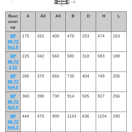
Вент
А
А3
А4
В
D
H
L
илят
ор
ВР
175
262
400
470
253
474
163
88-72
№2,5
ВР
225
342
560
580
318
583
188
88-72
3,15
ВР
286
370
650
735
404
749
205
88-72
№4,0
ВР
360
390
730
914
505
927
256
88-72
№5,0
ВР
444
470
900
1143
636
1154
290
88-72
№6,3