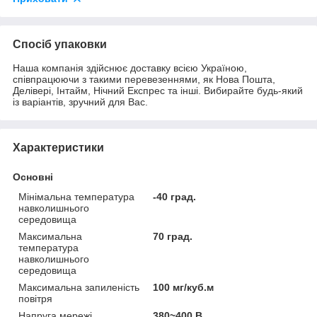
Спосіб упаковки
Наша компанія здійснює доставку всією Україною,
співпрацюючи з такими перевезеннями, як Нова Пошта,
Делівері, Інтайм, Нічний Експрес та інші. Вибирайте будь-який
із варіантів, зручний для Вас.
Характеристики
Основні
Мінімальна температура
-40 град.
навколишнього
середовища
Максимальна
70 град.
температура
навколишнього
середовища
Максимальна запиленість
100 мг/куб.м
повітря
Напруга мережі
380~400 В