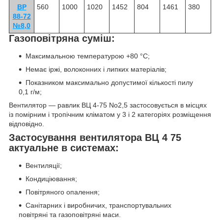
ВР
560
1000
1020
1452
804
1461
380
88-72
№8,0
Газоповітряна суміш:
Максимальною температурою +80 °C;
Немає іржі, волоконних і липких матеріалів;
Показником максимально допустимої кількості пилу
0,1 г/м;
Вентилятор — равлик ВЦ 4-75 No2,5 застосовується в місцях
із помірним і тропічним кліматом у 3 і 2 категоріях розміщення
відповідно.
Застосування вентилятора ВЦ 4 75
актуальне в системах:
Вентиляції;
Кондиціювання;
Повітряного опалення;
Санітарних і виробничих, транспортувальних
повітряні та газоповітряні маси.