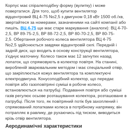
Корпус має спіралеподібну форму (вулитку) і може
повертатися. Для того, щоб купити вентилятор
відцентровий ВЦ 4-75 No2,5 з двигуном 0,18 кВт 1500 об./хв,
звертайтеся за номерами, зазначеними на сайті компанії або
пишіть.
ВЦ 4-75
ще має старе маркування (аналоги): ВЦ 4-70-
2,5, ВР 89-75-2,5, ВР 88-72-2,5, ВР 80-70-2,5, ВР 80-75-
2,5. Обертання робочого колеса вентилятора ВЦ 4-75
No2,5 здійснюється завдяки відцентровій силі. Передній і
задній диск, що входить в основу конструкції вентилятора,
з'єднує маточину. Колесо також має 12 загнутих назад
лопаток, що спрямовують в колектор повітря. На станині,
виробленій зварювальним методом і має спеціальний отвір,
що закріплюється кожух вентилятора та комплектуючі
електродвигуна. Конусоподібний колектор, що передає
повітря або газоповітряні суміші в робоче колесо,
встановлюється на патрубці. Подавання повітря або суміші
газів регулює осьове розташування колектора, розташоване в
патрубці. Після того, як повітряний потік був захоплений і
спрямований лопатками колеса в потрібному напрямку, він
потрапляє в равлику, де рухаючись під тиском, виводиться
крізь отвір вентилятора.
Аеродинамічні характеристики