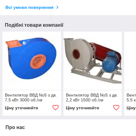
Всі умови повернення
Подібні товари компанії
Вентилятор ВВД No5 з дв.
Вентилятор ВВД No5 з дв.
Вент
7,5 кВт 3000 об./хв
2,2 кВт 1500 об./хв
5,5 
Ціну уточнюйте
Ціну уточнюйте
Цін
Про нас