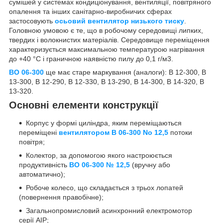
сумішей у системах кондиціонування, вентиляції, повітряного
опалення та інших санітарно-виробничих сферах
застосовують
осьовий вентилятор низького тиску
.
Головною умовою є те, що в робочому середовищі липких,
твердих і волокнистих матеріалів. Середовище переміщення
характеризується максимальною температурою нагрівання
до +40 °C і граничною наявністю пилу до 0,1 г/м3.
ВО 06-300
ще має старе маркування (аналоги): В 12-300, В
13-300, В 12-290, В 12-330, В 13-290, В 14-300, В 14-320, В
13-320.
Основні елементи конструкції
Корпус у формі циліндра, яким переміщаються
переміщені
вентилятором В 06-300 No 12,5
потоки
повітря;
Колектор, за допомогою якого настроюється
продуктивність
ВО 06-300 № 12,5
(вручну або
автоматично);
Робоче колесо, що складається з трьох лопатей
(повернення правобічне);
Загальнопромисловий асинхронний електромотор
серії АІР;