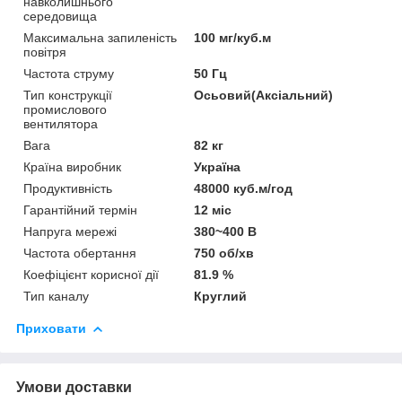
навколишнього
середовища
Максимальна запиленість
100 мг/куб.м
повітря
Частота струму
50 Гц
Тип конструкції
Осьовий(Аксіальний)
промислового
вентилятора
Вага
82 кг
Країна виробник
Україна
Продуктивність
48000 куб.м/год
Гарантійний термін
12 міс
Напруга мережі
380~400 В
Частота обертання
750 об/хв
Коефіцієнт корисної дії
81.9 %
Тип каналу
Круглий
Приховати
Умови доставки