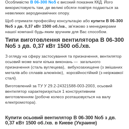
Особливістю
В 06-300 No5
є високий показник ККД. Його
використовують там, де великі обсяги повітря подаються за
невеликих аеродинамічних опору.
Щоб отримати професійну консультацію або
купити В 06-300
No5 з дв. 0,37 кВт 1500 об./хв.
, зв'язково з менеджерами
нашої компанії будь-яким зручним для Вас способом.
Типи виготовлення вентилятора В 06-300
No5 з дв. 0,37 кВт 1500 об./хв.
З огляду на сферу застосування та призначення, вентилятор
осьовий може мати кілька виконань — загального
призначення (сталь вуглецева), вибухозахищене (з змішаних
металів або сплавів алюмінію), корозійностійкий (з неіржавкої
сталі).
Виготовлений за ТУ У 29.2-24321588-003-2003, осьовий
вентилятор характеризується 1 конструктивним
виготовленням (робоче колесо розташовується на валу
електромотора).
Купити осьовий вентилятор В 06-300 No5 з дв.
0,37 кВт 1500 об./хв.
в Киеве (Украине)