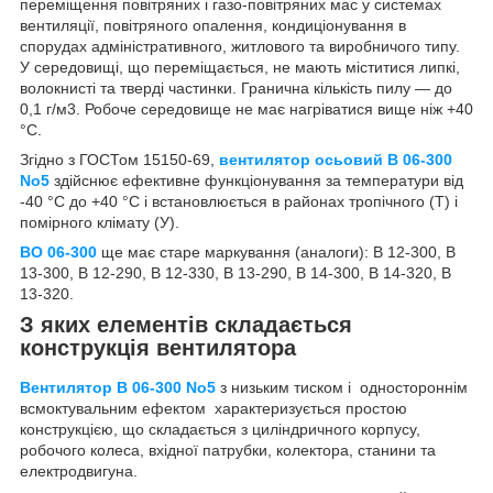
переміщення повітряних і газо-повітряних мас у системах
вентиляції, повітряного опалення, кондиціонування в
спорудах адміністративного, житлового та виробничого типу.
У середовищі, що переміщається, не мають міститися липкі,
волокнисті та тверді частинки. Гранична кількість пилу — до
0,1 г/м3. Робоче середовище не має нагріватися вище ніж +40
°C.
Згідно з ГОСТом 15150-69,
вентилятор осьовий В 06-300
No5
здійснює ефективне функціонування за температури від
-40 °C до +40 °C і встановлюється в районах тропічного (Т) і
помірного клімату (У).
ВО 06-300
ще має старе маркування (аналоги): В 12-300, В
13-300, В 12-290, В 12-330, В 13-290, В 14-300, В 14-320, В
13-320.
З яких елементів складається
конструкція вентилятора
Вентилятор В 06-300 No5
з низьким тиском і одностороннім
всмоктувальним ефектом характеризується простою
конструкцією, що складається з циліндричного корпусу,
робочого колеса, вхідної патрубки, колектора, станини та
електродвигуна.