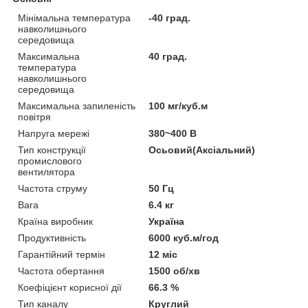
Мінімальна температура
-40 град.
навколишнього
середовища
Максимальна
40 град.
температура
навколишнього
середовища
Максимальна запиленість
100 мг/куб.м
повітря
Напруга мережі
380~400 В
Тип конструкції
Осьовий(Аксіальний)
промислового
вентилятора
Частота струму
50 Гц
Вага
6.4 кг
Країна виробник
Україна
Продуктивність
6000 куб.м/год
Гарантійний термін
12 міс
Частота обертання
1500 об/хв
Коефіцієнт корисної дії
66.3 %
Тип каналу
Круглий