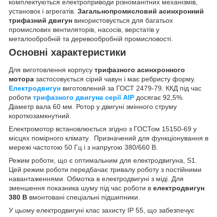
комплектуються електроприводи різноманітних механізмів,
установок і агрегатів.
Загальнопромисловий асинхронний
трифазний двигун
використовується для багатьох
промислових вентиляторів, насосів, верстатів у
металообробній та деревообробній промисловості.
Основні характеристики
Для виготовлення корпусу
трифазного асинхронного
мотора
застосовується сірий чавун і має ребристу форму.
Електродвигун
виготовлений за ГОСТ 2479-79. ККД під час
роботи
трифазного двигуна серії АІР
досягає 92,5%.
Діаметр вала 60 мм. Ротор у двигуні змінного струму
короткозамкнутний.
Електромотор встановлюється згідно з ГОСТом 15150-69 у
місцях помірного клімату. Призначений для функціонування в
мережі частотою 50 Гц і з напругою 380/660 В.
Режим роботи, що є оптимальним для електродвигуна, S1.
Цей режим роботи передбачає тривалу роботу з постійними
навантаженнями. Обмотка в електродвигуні з міді. Для
зменшення показника шуму під час роботи в
електродвигун
380 В
вмонтовані спеціальні підшипники.
У цьому електродвигуні клас захисту IP 55, що забезпечує