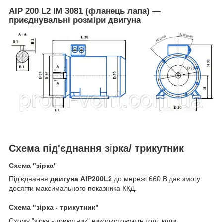
АІР 200 L2 IM 3081 (фланець лапа) —
приєднувальні розміри двигуна
Схема під'єднання зірка/ трикутник
Схема "зірка"
Під'єднання
двигуна АІР200L2
до мережі 660 В дає змогу
досягти максимального показника ККД.
Схема "зірка - трикутник"
Схому "зірка - трикутник" використовують тоді, коли