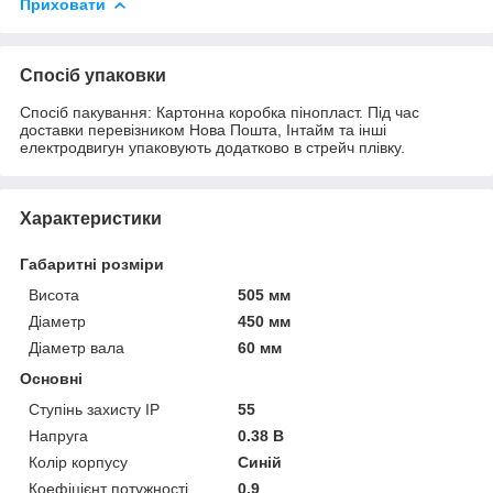
Приховати
Спосіб упаковки
Спосіб пакування: Картонна коробка пінопласт. Під час
доставки перевізником Нова Пошта, Інтайм та інші
електродвигун упаковують додатково в стрейч плівку.
Характеристики
Габаритні розміри
Висота
505 мм
Діаметр
450 мм
Діаметр вала
60 мм
Основні
Ступінь захисту IP
55
Напруга
0.38 В
Колір корпусу
Синій
Коефіцієнт потужності
0.9