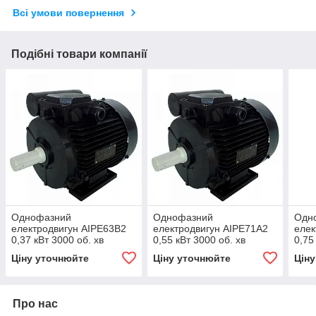
Всі умови повернення
Подібні товари компанії
Однофазний
Однофазний
Одн
електродвигун АІРЕ63В2
електродвигун АІРЕ71А2
елек
0,37 кВт 3000 об. хв
0,55 кВт 3000 об. хв
0,75
Ціну уточнюйте
Ціну уточнюйте
Цін
Про нас