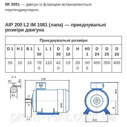
IM 3081
— двигун із фланцем встановлюється
перпендикулярно.
АІР 200 L2 IM 1081 (лапа) — приєднувальні
розміри двигуна
Приєднувальні розміри
D 1
H 1
B 1
L
L 1
D
D
H
H3
D
D
D
30
30
10
1
24
25
20
55
10
16
78
110
42
19
20
50
450
350
400
0
0
0
5