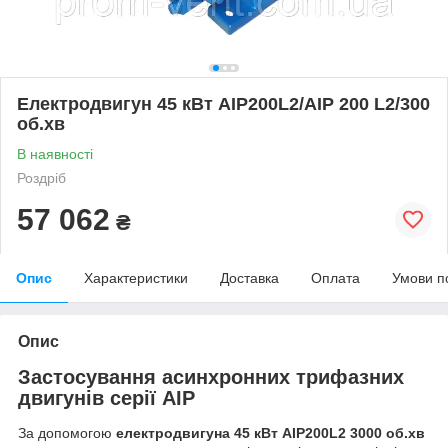
Електродвигун 45 кВт АІР200L2/АІР 200 L2/300
об.хв
В наявності
Роздріб
57 062
₴
Опис
Характеристики
Доставка
Оплата
Умови п
Опис
Застосування асинхронних трифазних
двигунів серії АІР
За допомогою
електродвигуна 45 кВт АІР200L2 3000 об.хв