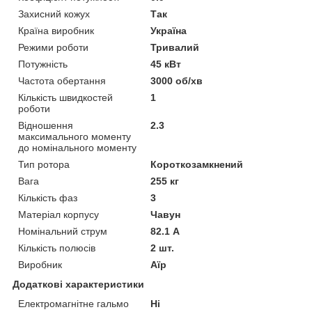
Захисний кожух
Так
Країна виробник
Україна
Режими роботи
Тривалий
Потужність
45 кВт
Частота обертання
3000 об/хв
Кількість швидкостей
1
роботи
Відношення
2.3
максимального моменту
до номінального моменту
Тип ротора
Короткозамкнений
Вага
255 кг
Кількість фаз
3
Матеріал корпусу
Чавун
Номінальний струм
82.1 А
Кількість полюсів
2 шт.
Виробник
Аїр
Додаткові характеристики
Електромагнітне гальмо
Ні