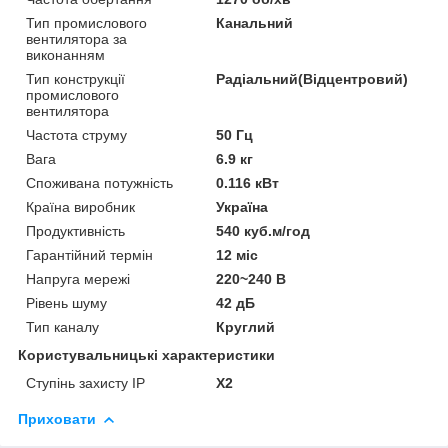
Тип промислового
Канальний
вентилятора за
виконанням
Тип конструкції
Радіальний(Відцентровий)
промислового
вентилятора
Частота струму
50 Гц
Вага
6.9 кг
Споживана потужність
0.116 кВт
Країна виробник
Україна
Продуктивність
540 куб.м/год
Гарантійний термін
12 міс
Напруга мережі
220~240 В
Рівень шуму
42 дБ
Тип каналу
Круглий
Користувальницькі характеристики
Ступінь захисту IP
Х2
Приховати