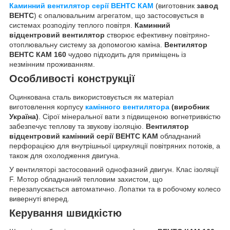
Каминний вентилятор серії ВЕНТС КАМ
(виготовник
завод
ВЕНТС
) є опалювальним агрегатом, що застосовується в
системах розподілу теплого повітря.
Каминний
відцентровий вентилятор
створює ефективну повітряно-
отоплювальну систему за допомогою каміна.
Вентилятор
ВЕНТС КАМ 160
чудово підходить для приміщень із
незмінним проживанням.
Особливості конструкції
Оцинкована сталь використовується як матеріал
виготовлення корпусу
камінного вентилятора
(виробник
Україна)
. Сірої мінеральної вати з підвищеною вогнетривкістю
забезпечує теплову та звукову ізоляцію.
Вентилятор
відцентровий камінний серії ВЕНТС КАМ
обладнаний
перфорацією для внутрішньої циркуляції повітряних потоків, а
також для охолодження двигуна.
У вентиляторі застосований однофазний двигун. Клас ізоляції
F. Мотор обладнаний тепловим захистом, що
перезапускається автоматично. Лопатки та в робочому колесо
вивернуті вперед.
Керування швидкістю