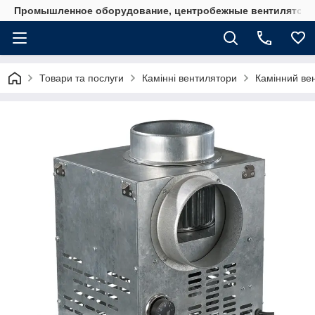
Промышленное оборудование, центробежные вентиляторы
Товари та послуги
Камінні вентилятори
Камінний ве