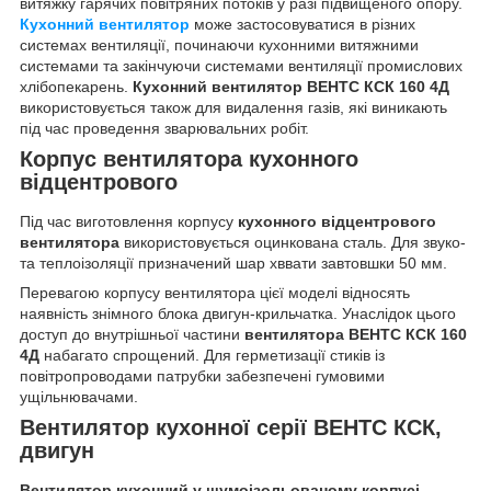
витяжку гарячих повітряних потоків у разі підвищеного опору.
Кухонний вентилятор
може застосовуватися в різних
системах вентиляції, починаючи кухонними витяжними
системами та закінчуючи системами вентиляції промислових
хлібопекарень.
Кухонний вентилятор ВЕНТС КСК 160 4Д
використовується також для видалення газів, які виникають
під час проведення зварювальних робіт.
Корпус вентилятора кухонного
відцентрового
Під час виготовлення корпусу
кухонного відцентрового
вентилятора
використовується оцинкована сталь. Для звуко-
та теплоізоляції призначений шар хввати завтовшки 50 мм.
Перевагою корпусу вентилятора цієї моделі відносять
наявність знімного блока двигун-крильчатка. Унаслідок цього
доступ до внутрішньої частини
вентилятора ВЕНТС КСК 160
4Д
набагато спрощений. Для герметизації стиків із
повітропроводами патрубки забезпечені гумовими
ущільнювачами.
Вентилятор кухонної серії ВЕНТС КСК,
двигун
Вентилятор кухонний у шумоізольованому корпусі