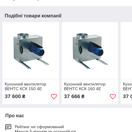
Подібні товари компанії
Кухонний вентилятор
Кухонний вентилятор
Кухо
ВЕНТС КСК 150 4Е
ВЕНТС КСК 160 4Е
ВЕН
37 600
37 666
37 
₴
₴
Про нас
Рейтинг не сформований
Менше 5 відгуків за останній рік