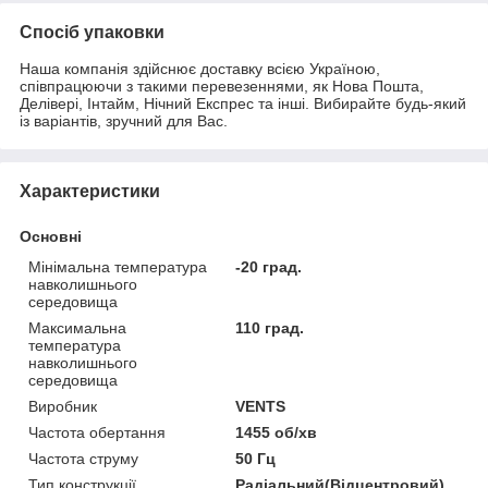
Спосіб упаковки
Наша компанія здійснює доставку всією Україною,
співпрацюючи з такими перевезеннями, як Нова Пошта,
Делівері, Інтайм, Нічний Експрес та інші. Вибирайте будь-який
із варіантів, зручний для Вас.
Характеристики
Основні
Мінімальна температура
-20 град.
навколишнього
середовища
Максимальна
110 град.
температура
навколишнього
середовища
Виробник
VENTS
Частота обертання
1455 об/хв
Частота струму
50 Гц
Тип конструкції
Радіальний(Відцентровий)