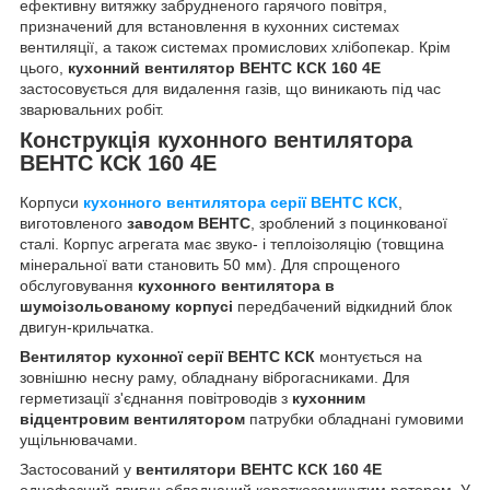
ефективну витяжку забрудненого гарячого повітря,
призначений для встановлення в кухонних системах
вентиляції, а також системах промислових хлібопекар. Крім
цього,
кухонний вентилятор ВЕНТС КСК 160 4Е
застосовується для видалення газів, що виникають під час
зварювальних робіт.
Конструкція кухонного вентилятора
ВЕНТС КСК 160 4Е
Корпуси
кухонного вентилятора серії ВЕНТС КСК
,
виготовленого
заводом ВЕНТС
, зроблений з поцинкованої
сталі. Корпус агрегата має звуко- і теплоізоляцію (товщина
мінеральної вати становить 50 мм). Для спрощеного
обслуговування
кухонного вентилятора в
шумоізольованому корпусі
передбачений відкидний блок
двигун-крильчатка.
Вентилятор кухонної серії ВЕНТС КСК
монтується на
зовнішню несну раму, обладнану віброгасниками. Для
герметизації з'єднання повітроводів з
кухонним
відцентровим вентилятором
патрубки обладнані гумовими
ущільнювачами.
Застосований у
вентилятори ВЕНТС КСК 160 4Е