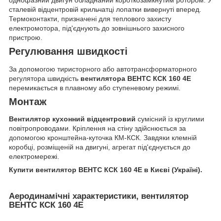
однофазний двигун обладнаний короткозамкнутим ротором. У
сталевій відцентровій крильчатці лопатки вивернуті вперед.
Термоконтакти, призначені для теплового захисту
електромотора, під'єднують до зовнішнього захисного
пристрою.
Регулювання швидкості
За допомогою тиристорного або автотрансформаторного
регулятора швидкість
вентилятора ВЕНТС КСК 160 4Е
перемикається в плавному або ступеневому режимі.
Монтаж
Вентилятор кухонний відцентровий
сумісний із круглими
повітропроводами. Кріплення на стіну здійснюється за
допомогою кронштейна-куточка КМ-КСК. Завдяки клемній
коробці, розміщеній на двигуні, агрегат під'єднується до
електромережі.
Купити вентилятор ВЕНТС КСК 160 4Е в Києві (Україні).
Аеродинамічні характеристики, вентилятор
ВЕНТС КСК 160 4Е