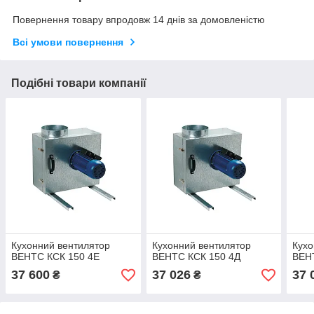
Повернення товару впродовж 14 днів за домовленістю
Всі умови повернення
Подібні товари компанії
Кухонний вентилятор
Кухонний вентилятор
Кухо
ВЕНТС КСК 150 4Е
ВЕНТС КСК 150 4Д
ВЕН
37 600
37 026
37 
₴
₴