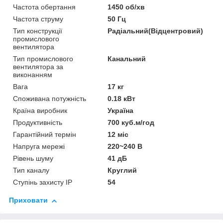
Частота обертання
1450 об/хв
Частота струму
50 Гц
Тип конструкції
Радіальний(Відцентровий)
промислового
вентилятора
Тип промислового
Канальний
вентилятора за
виконанням
Вага
17 кг
Споживана потужність
0.18 кВт
Країна виробник
Україна
Продуктивність
700 куб.м/год
Гарантійний термін
12 міс
Напруга мережі
220~240 В
Рівень шуму
41 дБ
Тип каналу
Круглий
Ступінь захисту IP
54
Приховати