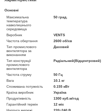
Основні
Максимальна
50 град.
температура
навколишнього
середовища
Виробник
VENTS
Частота обертання
2600 об/хв
Тип промислового
Даховий
вентилятора за
виконанням
Тип конструкції
Радіальний(Відцентровий)
промислового
вентилятора
Частота струму
50 Гц
Вага
10.1 кг
Споживана потужність
0.155 кВт
Країна виробник
Україна
Продуктивність
1300 куб.м/год
Гарантійний термін
12 міс
Напруга мережі
220~240 В