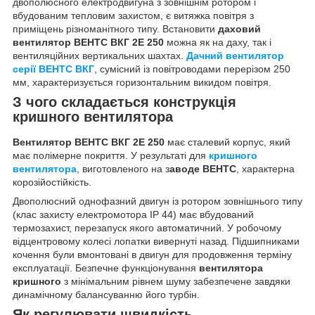
двополюсного електродвигуна з зовнішнім ротором і
вбудованим тепловим захистом, є витяжка повітря з
приміщень різноманітного типу. Встановити
даховий
вентилятор ВЕНТС ВКГ 2Е 250
можна як на даху, так і
вентиляційних вертикальних шахтах.
Дачний вентилятор
серії ВЕНТС ВКГ
, сумісний із повітроводами перерізом 250
мм, характеризується горизонтальним викидом повітря.
З чого складається конструкція
кришного вентилятора
Вентилятор ВЕНТС ВКГ 2Е 250
має сталевий корпус, який
має полімерне покриття. У результаті для
кришного
вентилятора
, виготовленого на з
аводе ВЕНТС
, характерна
корозійостійкість.
Двополюсний однофазний двигун із ротором зовнішнього типу
(клас захисту електромотора IP 44) має вбудований
термозахист, перезапуск якого автоматичний. У робочому
відцентровому колесі лопатки вивернуті назад. Підшипниками
кочення були вмонтовані в двигун для продовження терміну
експлуатації. Безпечне функціонування
вентилятора
кришного
з мінімальним рівнем шуму забезпечене завдяки
динамічному балансуванню його турбін.
Як регулювати швидкість