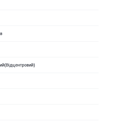
хв
ий(Відцентровий)