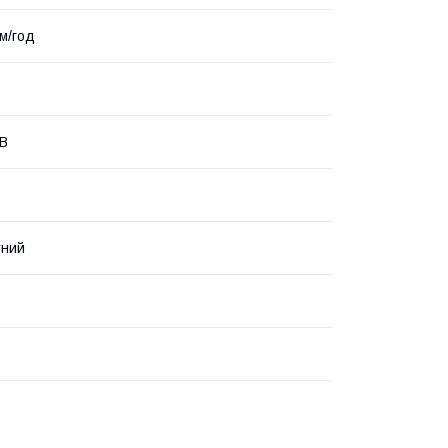
.м/год
 В
тний