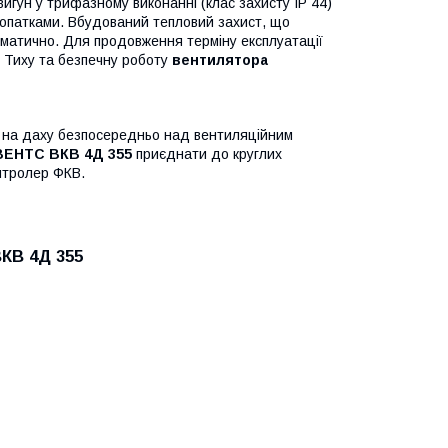
гун у трифазному виконанні (клас захисту IP 44)
опатками. Вбудований тепловий захист, що
томатично. Для продовження терміну експлуатації
 Тиху та безпечну роботу
вентилятора
 на даху безпосередньо над вентиляційним
ВЕНТС ВКВ 4Д 355
приєднати до круглих
онтролер ФКВ.
КВ 4Д 355