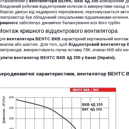
становлений у
вентилятори ВЕННС ВКВ 4Д 355
асинхронний дви
бладнаний робочим відцентровим колесом із вивернутими назад л
берігає двигун від надмірного перегрівання, перезапускається ав
лектромотор був обладнаний спеціальними підшипниками кочення.
кришного
забезпечує динамічне балансування всіх його турбін.
Монтаж кришного відцентрового вентилятора
Для
вентилятора ВЕНТС ВКВ
характерний вертикальний монтаж
аналом або шахтою. Для того, щоб
Відцентровий вентилятор 
овітроводів, використовують гнучку вставку ГВК, клапан ККВ або к
упити вентилятор ВЕНТС ВКВ 4Д 355 у Києві (Україні).
Аеродинамічні характеристики, вентилятор ВЕНТС В