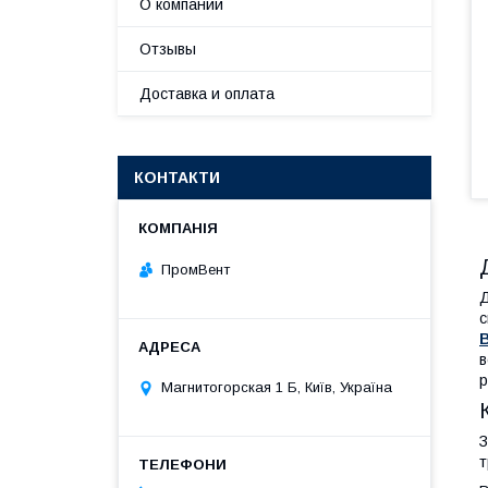
О компании
Отзывы
Доставка и оплата
КОНТАКТИ
ПромВент
Д
с
в
р
Магнитогорская 1 Б, Київ, Україна
З
т