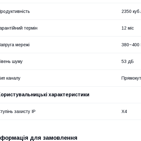
родуктивність
2350 куб
арантійний термін
12 міс
апруга мережі
380~400
івень шуму
53 дБ
ип каналу
Прямоку
Користувальницькі характеристики
тупінь захисту IP
Х4
нформація для замовлення