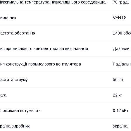
аксимальна температура навколишнього середовища
70 град.
иробник
VENTS
астота обертання
1400 об/
ип промислового вентилятора за виконанням
Даховий
ип конструкції промислового вентилятора
Радіальн
астота струму
50 Гц
ага
22 кг
поживана потужність
0.17 кВт
раїна виробник
Україна