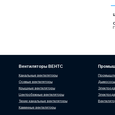
Ц
С
П
Вентиляторы ВЕНТС
Промыш
Канальные вентиляторы
Промышле
Осевые вентиляторы
Дымосос
Крышные вентиляторы
Электродв
Центробежные вентиляторы
Электродв
Тихие канальные вентиляторы
Вентилято
Каминные вентиляторы