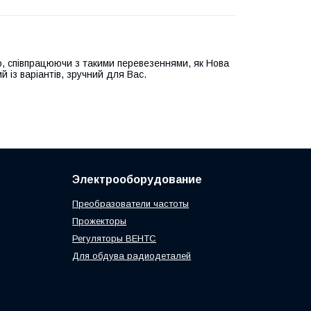
, співпрацюючи з такими перевезеннями, як Нова
й із варіантів, зручний для Вас.
Электрооборудование
Преобразователи частоты
Прожекторы
Регуляторы ВЕНТС
Для обдува радиодеталей