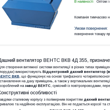
В наявності
Оптом і 
Компанія тимчасово 
повернення товару п
Дашний вентилятор ВЕНТС ВКВ 4Д 355, призначе
ля створення витяжної системи вентиляції в різних типах приміщен
порудах) використовують
Відцентровий дахний вентилятор (в
ВЕНТС ВКВ
, що функціонує на основі трифазного чотириполюсног
становлення на даху приміщень, а також у вертикальних вентиляц
озроблений на
заводі ВЕНТС
, сумісний із повітропроводами, пер
Конструктивні особливості
авдяки сталевому корпусу з полімерним покриттям
дахний венти
ривалою та надійною експлуатацією. Він не подається корозії та с