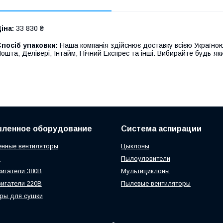
іна:
33 830 ₴
посіб упаковки:
Наша компанія здійснює доставку всією Україною
ошта, Делівері, Інтайм, Нічний Експрес та інші. Вибирайте будь-яки
ленное оборудование
Система аспирации
нные вентиляторы
Цыклоны
ы
Пылоуловители
игатели 380В
Мультициклоны
игатели 220В
Пылевые вентиляторы
ры для сушки