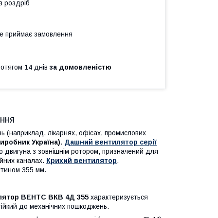
в роздріб
не приймає замовлення
ротягом 14 днів
за домовленістю
ння
ь (наприклад, лікарнях, офісах, промислових
иробник Україна)
.
Дашний вентилятор серії
о двигуна з зовнішнім ротором, призначений для
ійних каналах.
Крихий вентилятор
,
етином 355 мм.
лятор ВЕНТС ВКВ 4Д 355
характеризується
тійкий до механічних пошкоджень.