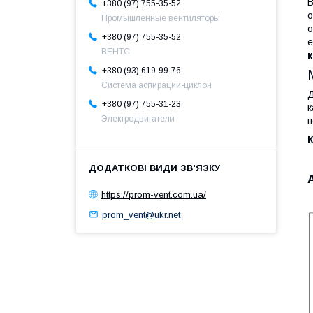
В
+380 (97) 755-35-52
о
Промышленные вентиляторы
о
+380 (97) 755-35-52
е
ВЕНТС
+380 (93) 619-99-76
Система аспирации-циклон
+380 (97) 755-31-23
к
Электродвигатели
п
К
https://prom-vent.com.ua/
prom_vent@ukr.net