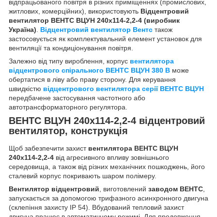
відпрацьованого повітря в різних приміщеннях (промислових,
житлових, комерційних), використовують
Відцентровий
вентилятор ВЕНТС ВЦУН 240х114-2,2-4 (виробник
Україна)
.
Відцентровий вентилятор Вентс
також
застосовується як комплектувальний елемент установок для
вентиляції та кондиціонування повітря.
Залежно від типу вироблення, корпус
вентилятора
відцентрового спірального ВЕНТС ВЦУН 380 В
може
обертатися в ліву або праву сторону. Для керування
швидкістю
відцентрового вентилятора серії ВЕНТС ВЦУН
передбачене застосування частотного або
автотрансформаторного регулятора.
ВЕНТС ВЦУН 240х114-2,2-4 відцентровий
вентилятор, конструкція
Щоб забезпечити захист
вентилятора ВЕНТС ВЦУН
240х114-2,2-4
від агресивного впливу зовнішнього
середовища, а також від різних механічних пошкоджень, його
сталевий корпус покривають шаром полімеру.
Вентилятор відцентровий
, виготовлений
заводом ВЕНТС
,
запускається за допомогою трифазного асинхронного двигуна
(склепіння захисту IP 54). Вбудований тепловий захист
двигуна працює в автоматичному режимі. Для продовження