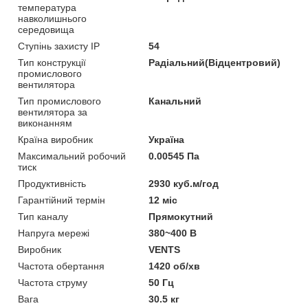
температура
навколишнього
середовища
Ступінь захисту IP
54
Тип конструкції
Радіальний(Відцентровий)
промислового
вентилятора
Тип промислового
Канальний
вентилятора за
виконанням
Країна виробник
Україна
Максимальний робочий
0.00545 Па
тиск
Продуктивність
2930 куб.м/год
Гарантійний термін
12 міс
Тип каналу
Прямокутний
Напруга мережі
380~400 В
Виробник
VENTS
Частота обертання
1420 об/хв
Частота струму
50 Гц
Вага
30.5 кг