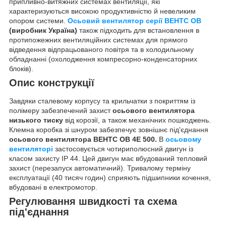
припливно-витяжних системах вентиляції, які
характеризуються високою продуктивністю й невеликим
опором системи.
Осьовий вентилятор серії ВЕНТС ОВ
(виробник Україна)
також підходить для встановлення в
протипожежних вентиляційних системах для прямого
відведення відпрацьованого повітря та в холодильному
обладнанні (охолодження компресорно-конденсаторних
блоків).
Опис конструкції
Завдяки сталевому корпусу та крильчатки з покриттям із
полімеру забезпечений захист
осьового вентилятора
низького тиску
від корозії, а також механічних пошкоджень.
Клемна коробка зі шнуром забезпечує зовнішнє під'єднання
осьового вентилятора ВЕНТС ОВ 4Е 500.
В
осьовому
вентиляторі
застосовується чотириполюсний двигун із
класом захисту IP 44. Цей двигун має вбудований тепловий
захист (перезапуск автоматичний). Тривалому терміну
експлуатації (40 тисяч годин) сприяють підшипники кочення,
вбудовані в електромотор.
Регулювання швидкості та схема
під'єднання