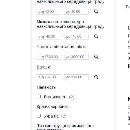
навколишнього середовища, град.
Мінімальна температура
навколишнього середовища, град.
Р
т
Частота обертання, об/хв
с
с
0
Вага, кг
Наявність
В наявності
2
Країна виробник
О
к
Україна
2
(
с
Тип конструкції промислового