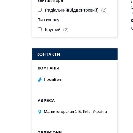
вентилятора
Д
О
Радіальний(Відцентровий)
2
в
Тип каналу
К
М
Круглий
2
КОНТАКТИ
ПромВент
Магнитогорская 1 Б, Київ, Україна