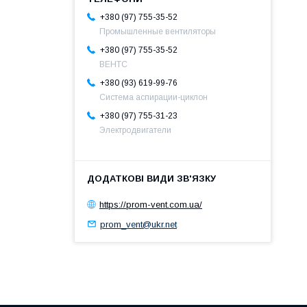
+380 (97) 755-35-52
Промышленные вентиляторы
+380 (97) 755-35-52
ВЕНТС
+380 (93) 619-99-76
Система аспирации-циклон
+380 (97) 755-31-23
Электродвигатели
https://prom-vent.com.ua/
prom_vent@ukr.net