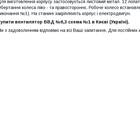
ля виготовлення корпусу застосовується листовий метал. 12 лопато
бертання колеса ліво - та правостороннє. Робоче колесо встановл
иконання №1). На станині закріплюють корпус і електродвигун.
упити вентилятор ВВД №6,3 схема №1 в Києві (Україні).
и з задоволенням відповімо на всі Ваші запитання. Для постійних к