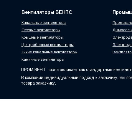
Вентиляторы ВЕНТС
Промыш
Канальные вентиляторы
Промышле
Осевые вентиляторы
Дымосос
Крышные вентиляторы
Электродв
Центробежные вентиляторы
Электродв
Тихие канальные вентиляторы
Вентилято
Каминные вентиляторы
ПРОМ ВЕНТ - изготавливает как стандартные вентилято
В компании индивидуальный подход к заказчику, мы по
товара заказчику.