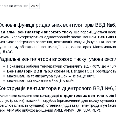
Основні функції радіальних вентиляторів ВВД №
адіальні вентилятори високого тиску
, що переміщуються неагре
иском, характеризуються одностороннім засасыванием.
Вентилят
истемах повітряного опалення, вентиляції, кондиціонування. Венти
ушильному обладнанні, вентиляції шахт, елеваторах. Максимальна 
,15 г/м³.
Радіальні вентилятори високого тиску, умови експ
Показники робочої температури становлять від - 40°С до +40°
Вентилятори ВВД №6,3 схема №1
згідно ГОСТ розміщують 
Максимальна температура сумішей – не вище 80°С;
Максимальний показник вібрації 5 мм/с.
Конструкція вентилятора відцентрового ВВД №6,
сновними елементами конструкції
відцентрових вентиляторів
орпус (равлик), вхідний патрубок (призначений для входу сумішей 
регулює кількість сумішей), станина (підстава) і електродвигун (
ерії АИР або вибухозахищений АИМ, АИММ, ВР, 3ВР, 4ВР).