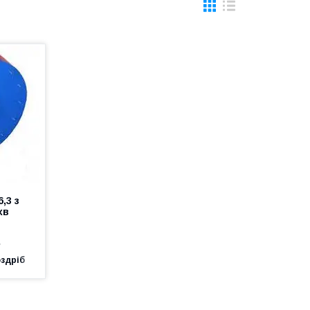
,3 з
хв
е
оздріб