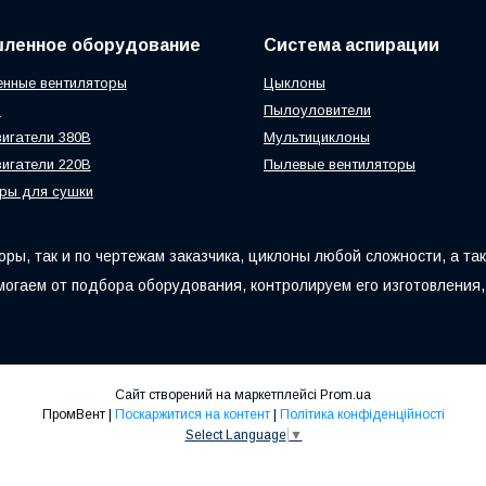
ленное оборудование
Система аспирации
нные вентиляторы
Цыклоны
ы
Пылоуловители
игатели 380В
Мультициклоны
игатели 220В
Пылевые вентиляторы
ры для сушки
ры, так и по чертежам заказчика, циклоны любой сложности, а та
могаем от подбора оборудования, контролируем его изготовления,
Сайт створений на маркетплейсі
Prom.ua
ПромВент |
Поскаржитися на контент
|
Політика конфіденційності
Select Language
▼