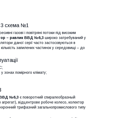
6,3 схема №1
сивні газові і повітряні потоки під високим
ор – равлик ВВД №6,3
широко затребуваний у
лятори даної серії часто застосовуються в
кількість запилених частинок у середовищі – до
луатації
С;
у зонах помірного клімату;
3
 ВВД №6,3
є поворотний спиралеобразный
в агрегат), відцентрове робоче колесо, колектор
асинхронний трифазний загальнопромислового типу