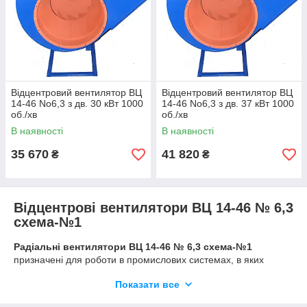
Відцентровий вентилятор ВЦ
Відцентровий вентилятор ВЦ
14-46 No6,3 з дв. 30 кВт 1000
14-46 No6,3 з дв. 37 кВт 1000
об./хв
об./хв
В наявності
В наявності
35 670
41 820
₴
₴
Відцентрові вентилятори ВЦ 14-46 № 6,3
схема-№1
Радіальні вентилятори ВЦ 14-46 № 6,3 схема-№1
призначені для роботи в промислових системах, в яких
циркулюють або подаються до об'єкта неагресивні гази,
Показати все
повітря або їх суміші.
Основні параметри серії і типорозміру: