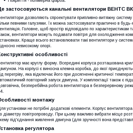
Покриття - полімерна фарба.
Де застосовуються канальні вентилятори ВЕНТС В
ентилятори дозволяють спроектувати припливно-витяжну систему в
ільки певними галузями. Їх можна застосовувати практично в будь-
ентиляція. Головне, щоб простір відповідало по характеристикам 
акож, вентилятори можуть подавати повітря для охолодження ком
становках. Краще всього встановлювати такі вентилятори у система
ідносно невисокому опорі.
Конструктивні особливості
ентилятор має круглу форму. Всередині корпуса розташована крил
вигуном. На корпусі є виносна клемна коробка, до якої приєднуют
ід перегріву, яка відключає його при досягненні критичної темпера
втоматичний повторний запуск двигуна. У комплектації також є пі
овговічна, безперебійна робота вентилятора в безперервному режим
4.
Особливості монтажу
ля установки не потрібні додаткові елементи. Корпус вентилятора
о діаметру повітропроводу. При цьому важливо вибрати місце роз
хему під'єднання живлення двигуна (для зручності вона представл
Установка регулятора