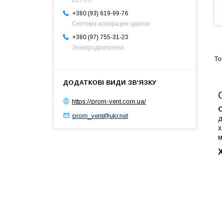
ВЕНТС
+380 (93) 619-99-76
Система аспирации-циклон
+380 (97) 755-31-23
Электродвигатели
https://prom-vent.com.ua/
prom_vent@ukr.net
д
х
м