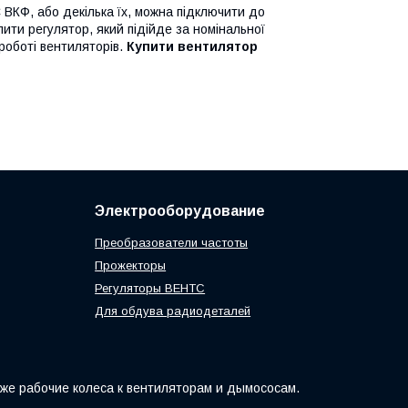
ВКФ, або декілька їх, можна підключити до
ти регулятор, який підійде за номінальної
 роботі вентиляторів.
Купити вентилятор
Электрооборудование
Преобразователи частоты
Прожекторы
Регуляторы ВЕНТС
Для обдува радиодеталей
кже рабочие колеса к вентиляторам и дымососам.