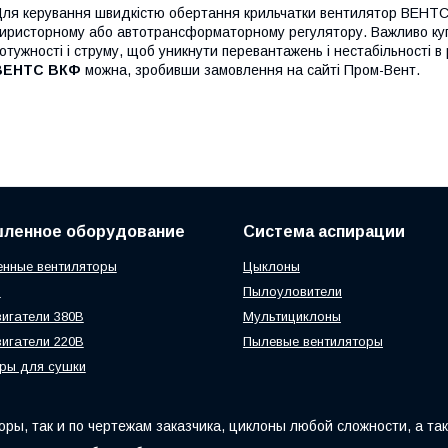
ля керування швидкістю обертання крильчатки вентилятор ВЕНТС 
иристорному або автотрансформаторному регулятору. Важливо купи
отужності і струму, щоб уникнути перевантажень і нестабільності в
ВЕНТС ВКФ
можна, зробивши замовлення на сайті Пром-Вент.
ленное оборудование
Система аспирации
нные вентиляторы
Цыклоны
ы
Пылоуловители
игатели 380В
Мультициклоны
игатели 220В
Пылевые вентиляторы
ры для сушки
ры, так и по чертежам заказчика, циклоны любой сложности, а та