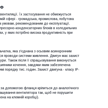
КФ
ентиляції. Їх застосування не обмежується
якій сфері - громадська, промислова, побутова
та умовам, рекомендованим до експлуатації.
пресорно-конденсаторних блоків в холодильних
х, у яких потрібно висока продуктивність при
ьчатка, яка з'єднана з осьовим асинхронним
ься проводи системи живлення. Двигун має захист
тури. Також після її спрацьовування виконується
дшипники кочення, завдяки яким забезпечена
і порядку тис. годин. Захист двигуна - класу IP-
 за допомогою фланця кріпиться до аналогічного
ташування вентилятора так, щоб не порушити
ена на клемній коробці).