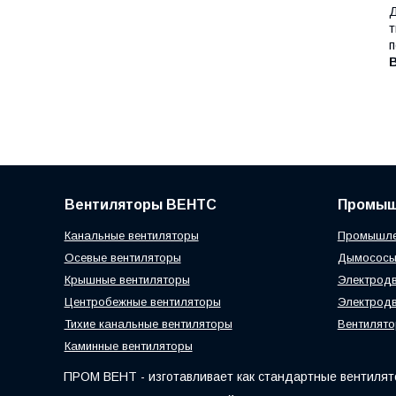
Д
т
п
Вентиляторы ВЕНТС
Промыш
Канальные вентиляторы
Промышле
Осевые вентиляторы
Дымосос
Крышные вентиляторы
Электродв
Центробежные вентиляторы
Электродв
Тихие канальные вентиляторы
Вентилято
Каминные вентиляторы
ПРОМ ВЕНТ - изготавливает как стандартные вентилято