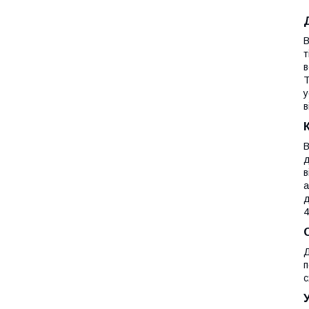
В
т
в
Т
у
в
В
д
в
а
д
4
Д
п
с